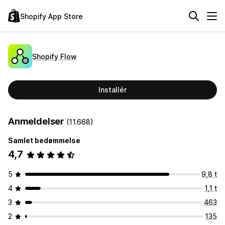
Shopify App Store
Shopify Flow
Installér
Anmeldelser
(11.668)
Samlet bedømmelse
4,7
5
9,8 t
4
1,1 t
3
463
2
135