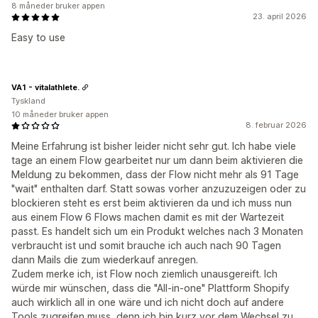
8 måneder bruker appen
23. april 2026
Easy to use
VA1 - vitalathlete.
Tyskland
10 måneder bruker appen
8. februar 2026
Meine Erfahrung ist bisher leider nicht sehr gut. Ich habe viele
tage an einem Flow gearbeitet nur um dann beim aktivieren die
Meldung zu bekommen, dass der Flow nicht mehr als 91 Tage
"wait" enthalten darf. Statt sowas vorher anzuzuzeigen oder zu
blockieren steht es erst beim aktivieren da und ich muss nun
aus einem Flow 6 Flows machen damit es mit der Wartezeit
passt. Es handelt sich um ein Produkt welches nach 3 Monaten
verbraucht ist und somit brauche ich auch nach 90 Tagen
dann Mails die zum wiederkauf anregen.
Zudem merke ich, ist Flow noch ziemlich unausgereift. Ich
würde mir wünschen, dass die "All-in-one" Plattform Shopify
auch wirklich all in one wäre und ich nicht doch auf andere
Tools zugreifen muss, denn ich bin kurz vor dem Wechsel zu