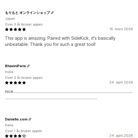
もりもと オンラインショップ
Japan
Over 3 år bruker appen
15. mars 2026
This app is amazing. Paired with SideKick, it's basically
unbeatable. Thank you for such a great tool!
BhaviniParis
India
Over 2 år bruker appen
24. april 2026
nice.................................................................................................................................
....................................................................................................
Daniello.com
Italia
Over 1 år bruker appen
24. april 2026