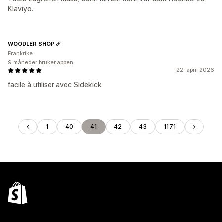
Klaviyo.
WOODLER SHOP
Frankrike
9 måneder bruker appen
22. april 2026
facile à utiliser avec Sidekick
1
40
41
42
43
1171