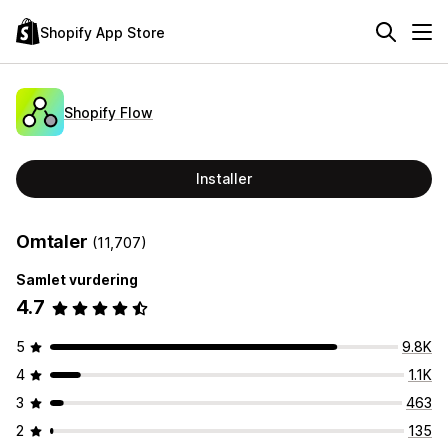
Shopify App Store
Shopify Flow
Installer
Omtaler
(11,707)
Samlet vurdering
4.7
5
9.8K
4
1.1K
3
463
2
135