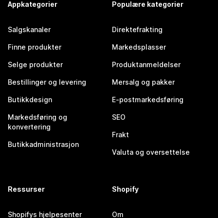
Appkategorier
Populære kategorier
Salgskanaler
Direktefrakting
Finne produkter
Markedsplasser
Selge produkter
Produktanmeldelser
Bestillinger og levering
Mersalg og pakker
Butikkdesign
E-postmarkedsføring
Markedsføring og
SEO
konvertering
Frakt
Butikkadministrasjon
Valuta og oversettelse
Ressurser
Shopify
Shopifys hjelpesenter
Om