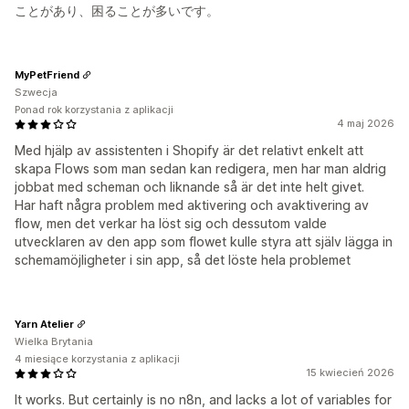
ことがあり、困ることが多いです。
MyPetFriend
Szwecja
Ponad rok korzystania z aplikacji
4 maj 2026
Med hjälp av assistenten i Shopify är det relativt enkelt att
skapa Flows som man sedan kan redigera, men har man aldrig
jobbat med scheman och liknande så är det inte helt givet.
Har haft några problem med aktivering och avaktivering av
flow, men det verkar ha löst sig och dessutom valde
utvecklaren av den app som flowet kulle styra att själv lägga in
schemamöjligheter i sin app, så det löste hela problemet
Yarn Atelier
Wielka Brytania
4 miesiące korzystania z aplikacji
15 kwiecień 2026
It works. But certainly is no n8n, and lacks a lot of variables for