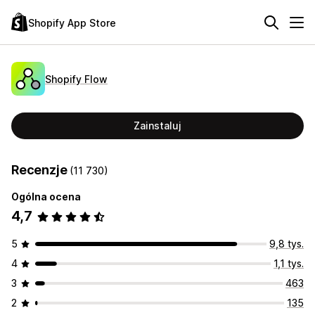
Shopify App Store
Shopify Flow
Zainstaluj
Recenzje
(11 730)
Ogólna ocena
4,7
5
9,8 tys.
4
1,1 tys.
3
463
2
135