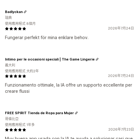
Badlyckan
瑞典
使用應用程式 8個月
2026年7月24日
Fungerar perfekt för mina enklare behov.
Intimo per le occasioni speciali | The Game Lingerie
義大利
使用應用程式 大約2年
2026年7月24日
Funzionamento ottimale, la IA offre un supporto eccellente per
creare flussi
FREE SPIRIT Tienda de Ropa para Mujer
哥倫比亞
使用應用程式 1年多
2026年7月23日
Muy buena app usada con la IA te ayuda a solucionar casi que