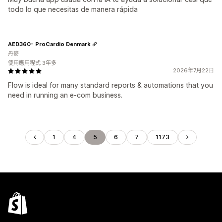
todo lo que necesitas de manera rápida
AED360- ProCardio Denmark
丹麥
使用應用程式 3年多
2026年7月22日
Flow is ideal for many standard reports & automations that you
need in running an e-com business.
1
4
5
6
7
1173