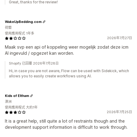
Great, thanks for the review!
WakeUpBedding.com
荷蘭
使用應用程式 1年多
2026年7月27日
Maak svp een api of koppeling weer mogelijk zodat deze icm
AI ingevuld / opgezet kan worden.
Shopify 已回覆 2026年7月28日
Hi, in case you are not aware, Flow can be used with Sidekick, which
allows you to easily create workflows using AI.
Kids of Eltham
澳洲
使用應用程式 大約1年
2026年7月25日
It is a great help, still quite a lot of restraints though and the
development support information is difficult to work through.