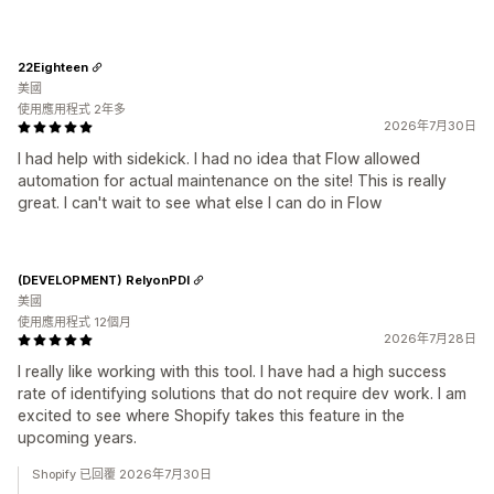
22Eighteen
美國
使用應用程式 2年多
2026年7月30日
I had help with sidekick. I had no idea that Flow allowed
automation for actual maintenance on the site! This is really
great. I can't wait to see what else I can do in Flow
(DEVELOPMENT) RelyonPDI
美國
使用應用程式 12個月
2026年7月28日
I really like working with this tool. I have had a high success
rate of identifying solutions that do not require dev work. I am
excited to see where Shopify takes this feature in the
upcoming years.
Shopify 已回覆 2026年7月30日