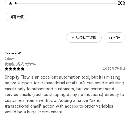
1
208
撰寫評價
調整搜尋範圍
排序
Texland
葡萄牙
使用應用程式 大約2年
2026年7月9日
Shopify Flow is an excellent automation tool, but it is missing
native support for transactional emails. We can send marketing
emails only to subscribed customers, but we cannot send
service emails (such as shipping delay notifications) directly to
customers from a workflow. Adding a native "Send
transactional email" action with access to order variables
would be a huge improvement.