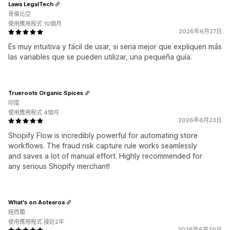
Lawa LegalTech
哥倫比亞
使用應用程式 10個月
2026年6月27日
Es muy intuitiva y fácil de usar, si seria mejor que expliquen más
las variables que se pueden utilizar, una pequeña guía.
Trueroots Organic Spices
印度
使用應用程式 4個月
2026年6月23日
Shopify Flow is incredibly powerful for automating store
workflows. The fraud risk capture rule works seamlessly
and saves a lot of manual effort. Highly recommended for
any serious Shopify merchant!
What's on Aotearoa
紐西蘭
使用應用程式 接近2年
2026年6月20日