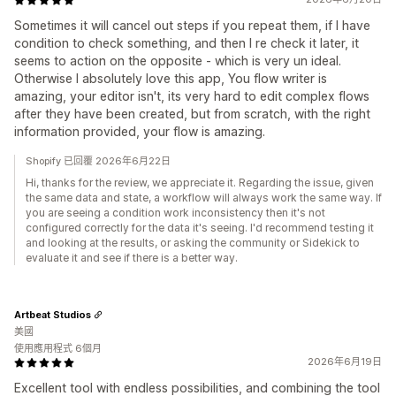
Sometimes it will cancel out steps if you repeat them, if I have
condition to check something, and then I re check it later, it
seems to action on the opposite - which is very un ideal.
Otherwise I absolutely love this app, You flow writer is
amazing, your editor isn't, its very hard to edit complex flows
after they have been created, but from scratch, with the right
information provided, your flow is amazing.
Shopify 已回覆 2026年6月22日
Hi, thanks for the review, we appreciate it. Regarding the issue, given
the same data and state, a workflow will always work the same way. If
you are seeing a condition work inconsistency then it's not
configured correctly for the data it's seeing. I'd recommend testing it
and looking at the results, or asking the community or Sidekick to
evaluate it and see if there is a better way.
Artbeat Studios
美國
使用應用程式 6個月
2026年6月19日
Excellent tool with endless possibilities, and combining the tool