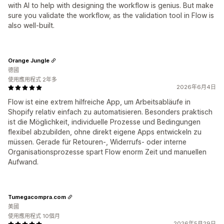
with AI to help with designing the workflow is genius. But make
sure you validate the workflow, as the validation tool in Flow is
also well-built.
Orange Jungle
德國
使用應用程式 2年多
2026年6月4日
Flow ist eine extrem hilfreiche App, um Arbeitsabläufe in
Shopify relativ einfach zu automatisieren. Besonders praktisch
ist die Möglichkeit, individuelle Prozesse und Bedingungen
flexibel abzubilden, ohne direkt eigene Apps entwickeln zu
müssen. Gerade für Retouren-, Widerrufs- oder interne
Organisationsprozesse spart Flow enorm Zeit und manuellen
Aufwand.
Tumegacompra.com
美國
使用應用程式 10個月
2026年5月29日