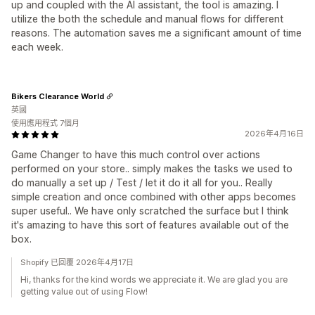
up and coupled with the AI assistant, the tool is amazing. I
utilize the both the schedule and manual flows for different
reasons. The automation saves me a significant amount of time
each week.
Bikers Clearance World
英國
使用應用程式 7個月
2026年4月16日
Game Changer to have this much control over actions
performed on your store.. simply makes the tasks we used to
do manually a set up / Test / let it do it all for you.. Really
simple creation and once combined with other apps becomes
super useful.. We have only scratched the surface but I think
it's amazing to have this sort of features available out of the
box.
Shopify 已回覆 2026年4月17日
Hi, thanks for the kind words we appreciate it. We are glad you are
getting value out of using Flow!