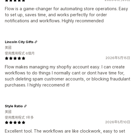
Flow is a game-changer for automating store operations. Easy
to set up, saves time, and works perfectly for order
notifications and workflows. Highly recommended
Lincoln City Gifts
美國
使用應用程式 6個月
2026年5月15日
Flow makes managing my shopfiy account easy. I can create
workflows to do things I normally cant or dont have time for,
such deleting spam custromer accounts, or blocking fraudulant
purchases. I highly reccomend it!
Style Ratio
美國
使用應用程式 1年多
2026年5月10日
Excellent tool. The workflows are like clockwork, easy to set