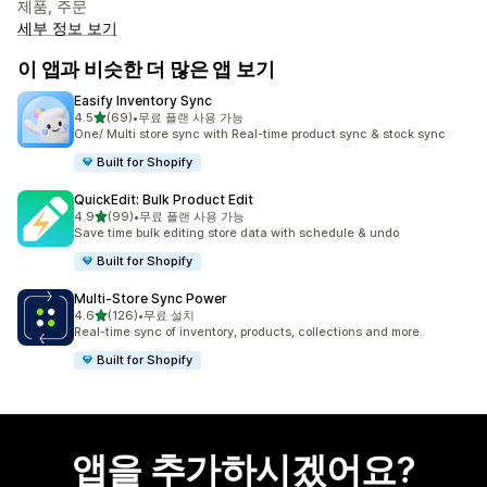
제품, 주문
세부 정보 보기
이 앱과 비슷한 더 많은 앱 보기
Easify Inventory Sync
별 5개 중
4.5
(69)
•
무료 플랜 사용 가능
총 리뷰 69개
One/ Multi store sync with Real-time product sync & stock sync
Built for Shopify
QuickEdit: Bulk Product Edit
별 5개 중
4.9
(99)
•
무료 플랜 사용 가능
총 리뷰 99개
Save time bulk editing store data with schedule & undo
Built for Shopify
Multi‑Store Sync Power
별 5개 중
4.6
(126)
•
무료 설치
총 리뷰 126개
Real-time sync of inventory, products, collections and more.
Built for Shopify
앱을 추가하시겠어요?