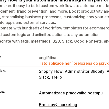
makes it easy to build custom workflows to automate market
ement, fraud prevention, and more. Boost productivity an
, streamlining business processes, customizing how your st
ite apps and external services.
tomate with hundreds of workflow templates for ecommerc
 custom logic and unlimited actions to any automation.
egrate with tags, metafields, B2B, Slack, Google Sheets, a
y
angličtina
Tato aplikace není přeložena do jazyk
e s:
Shopify Flow
Administrátor Shopify
Slack
Trello
rie
Automatizace pracovního postupu
Úlohy automatizace
E-mailový marketing