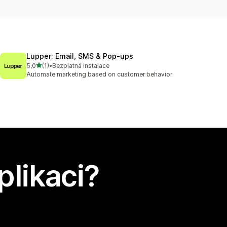
Lupper: Email, SMS & Pop‑ups
z 5 hvězd
5,0
(1)
•
Bezplatná instalace
Celkový počet recenzí: 1
Automate marketing based on customer behavior
plikaci?