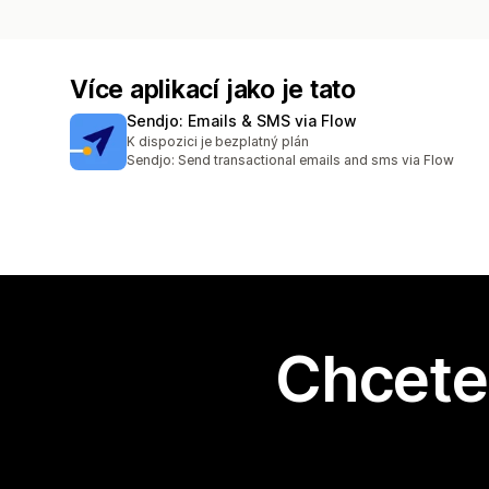
Více aplikací jako je tato
Sendjo: Emails & SMS via Flow
K dispozici je bezplatný plán
Sendjo: Send transactional emails and sms via Flow
Chcete 