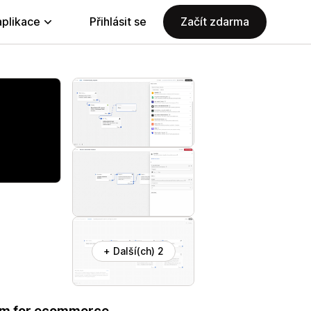
aplikace
Přihlásit se
Začít zdarma
+ Další(ch) 2
orm for ecommerce.