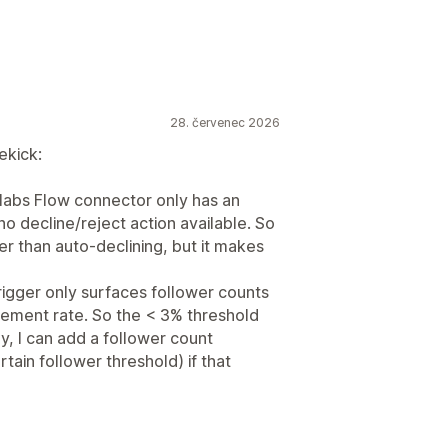
ů
E-mailové odpovědi
h zásob
Plnění objednávek
áře
Slevy
Upsellingové e-maily
ktové štítky
Zpracování vracení
ošík
né na čase
Zpracování objednávek
ací e-maily
Návazné e-maily
28. červenec 2026
oporučené produkty
Drip kampaně
ekick:
těče
Šablony
Naplánované úlohy
llabs Flow connector only has an
o decline/reject action available. So
pouštěče a pravidla
Automatizace
er than auto-declining, but it makes
igger only surfaces follower counts
gement rate. So the < 3% threshold
y, I can add a follower count
rtain follower threshold) if that