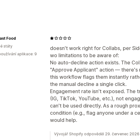
Segmenty zákazníků
Štítky zákazník
Typy kampaní
Detekce podvodů
Úrovně skladovýc
E-mailové kampaně
Novinky
Formul
Štítky objednávek
Stav platby
Produ
Cross-sellingové e-maily
Opuštěný k
Doplňování skladových zásob
Založe
Opuštění procházených položek
Uvít
ast Food
Přizpůsobení
E-maily pro získání zákazníků zpět
D
é státy
doesn't work right for Collabs, per Sid
API
Podmíněná logika
Vlastní spouš
Vlastní kampaně
oužívání aplikace: 9
wo limitations to be aware of:
Vlastní postupy
Více obchodů
No auto-decline action exists. The Co
Správa kampaní
"Approve Applicant" action — there's n
Nástroj Editor
Šablony
Vlastní kód
S
this workflow flags them instantly rath
Segmentace
Označování štítky
the manual decline a single click.
Engagement rate isn't exposed. The tr
(IG, TikTok, YouTube, etc.), not enga
can't be used directly. As a rough prox
condition (e.g., flag anyone under a ce
would help.
Vývojář Shopify odpověděl 29. červenec 2026