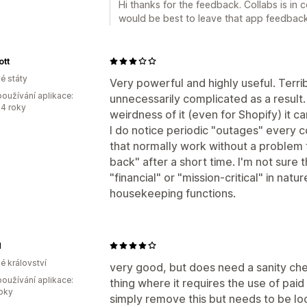
Hi thanks for the feedback. Collabs is in c
would be best to leave that app feedback
ott
é státy
Very powerful and highly useful. Terr
oužívání aplikace:
unnecessarily complicated as a result
4 roky
weirdness of it (even for Shopify) it c
I do notice periodic "outages" every 
that normally work without a problem fa
back" after a short time. I'm not sure t
"financial" or "mission-critical" in natu
housekeeping functions.
H
é království
very good, but does need a sanity che
oužívání aplikace:
thing where it requires the use of paid 
roky
simply remove this but needs to be lo