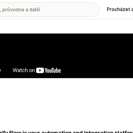
Procházet 
ie propagovaných obrázků
ify Flow is your automation and integration platf