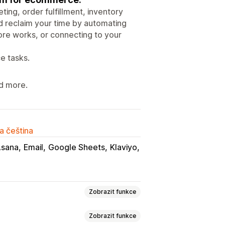
ing, order fulfillment, inventory
d reclaim your time by automating
ore works, or connecting to your
e tasks.
nd more.
a čeština
Asana
Email
Google Sheets
Klaviyo
Zobrazit funkce
Zobrazit funkce