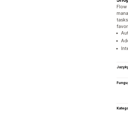
Flow 
manag
tasks
favor
Au
Add
Int
Jazyk
Funguj
Katego