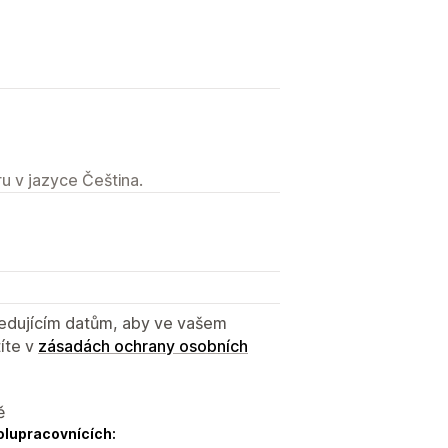
u v jazyce Čeština.
sledujícím datům, aby ve vašem
íte v
zásadách ochrany osobních
ě
olupracovnících: