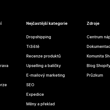
í
Nejčastější kategorie
Zdroje
Dropshipping
Centrum náp
Tržiště
Dokumentace
Recenze produktů
Komunita Sh
rava
Upselling a balíčky
Blog Shopif
E-mailový marketing
Průzkum
erze
SEO
Expedice
Měny a překlad