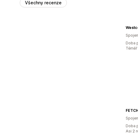
Všechny recenze
Westc
Spojen
Doba p
Téměř 
FETC
Spojen
Doba p
Asi 2 