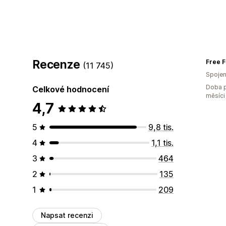
Recenze
Free F
(11 745)
Spojen
Doba p
Celkové hodnocení
měsíci
4,7
5
9,8 tis.
4
1,1 tis.
3
464
2
135
1
209
Napsat recenzi