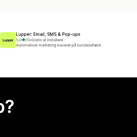
Lupper: Email, SMS & Pop‑ups
ud af 5 stjerner
5,0
(1)
•
Gratis at installere
1 anmeldelser i alt
Automatiser marketing baseret på kundeadfærd
p?