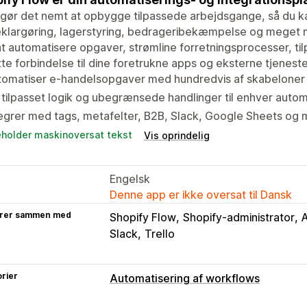
gør det nemt at opbygge tilpassede arbejdsgange, så du k
klargøring, lagerstyring, bedrageribekæmpelse og meget mer
t automatisere opgaver, strømline forretningsprocesser, tilp
te forbindelse til dine foretrukne apps og eksterne tjeneste
omatiser e-handelsopgaver med hundredvis af skabeloner t
 tilpasset logik og ubegrænsede handlinger til enhver autom
egrer med tags, metafelter, B2B, Slack, Google Sheets og
eholder maskinoversat tekst
Vis oprindelig
Engelsk
Denne app er ikke oversat til Dansk
rer sammen med
Shopify Flow
Shopify-administrator
Slack
Trello
rier
Automatisering af workflows