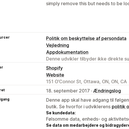
simply remove this but needs to be lo
urcer
Politik om beskyttelse af persondata
Vejledning
Appdokumentation
Denne udvikler tilbyder ikke direkte s
er
Shopify
Website
151 O’Connor St, Ottawa, ON, ON, CA
ret
18. september 2017 ·
Ændringslog
dgang
Denne app skal have adgang til følgend
butik. Se hvorfor i udviklerens
politik
Se kundedata:
Følsomme data, enheds- og aktivitets
Se data om medarbejdere og bidragyder