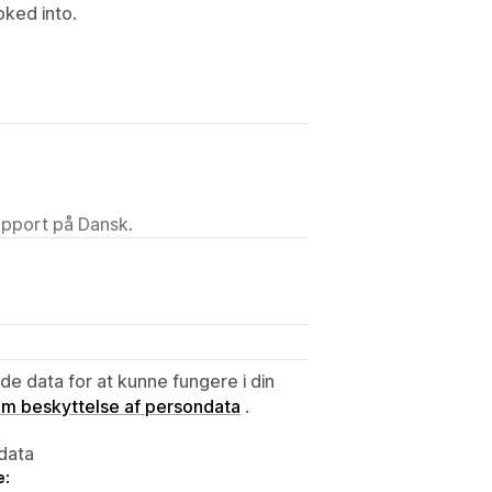
oked into.
upport på Dansk.
e data for at kunne fungere i din
 om beskyttelse af persondata
.
data
e: