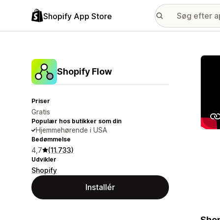
Shopify App Store
Galle
Shopify Flow
Priser
Gratis
Populær hos butikker som din
Hjemmehørende i USA
Bedømmelse
4,7
(11.733)
Udvikler
Shopify
Installér
Shop