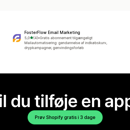
FosterFlow Email Marketing
ud af 5 stjerner
5,0
(4)
•
Gratis abonnement tilgængeligt
4 anmeldelser i alt
Mailautomatisering: gendannelse af indkøbskurv,
drypkampagner, genvindingsforløb
il du tilføje en ap
Prøv Shopify gratis i 3 dage