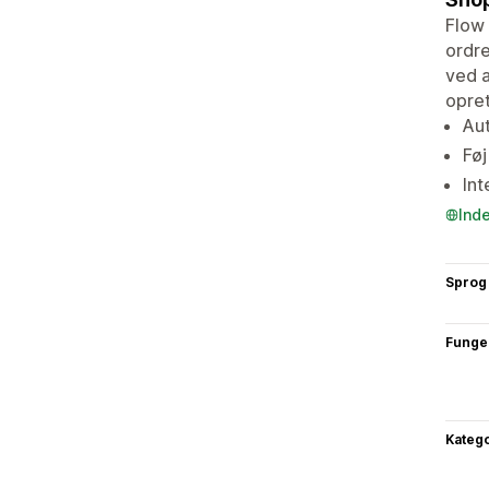
Flow 
ordre
ved a
opret
Aut
Føj
Int
Ind
Sprog
Funge
Katego