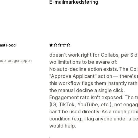
Automatiseringsopgaver
E-mailmarkedsføring
Kundesegmenter
Kundetags
Mailsva
Kampagnetyper
Lagerniveauer
Klargøring af ordrer
O
Mailkampagner
Nyhedsbreve
Formu
Produkttags
Behandling af returneri
Mails om krydssalg
Forladt indkøbsk
Behandling af ordrer
Velkomstmails
Opfølgningsmails
Til
ast Food
Tilpasning
Produktanbefalinger
Drip-kampagne
doesn't work right for Collabs, per Sid
API’er
Betinget logik
Tilpassede udl
der bruger appen
Administration af kampagner
wo limitations to be aware of:
Planlagte opgaver
Tilpassede arbej
No auto-decline action exists. The Co
Redigeringsværktøj
Skabeloner
Til
"Approve Applicant" action — there's n
Automatiseringer
Segmentering
Tag
this workflow flags them instantly rath
the manual decline a single click.
Engagement rate isn't exposed. The tr
(IG, TikTok, YouTube, etc.), not enga
can't be used directly. As a rough prox
condition (e.g., flag anyone under a ce
would help.