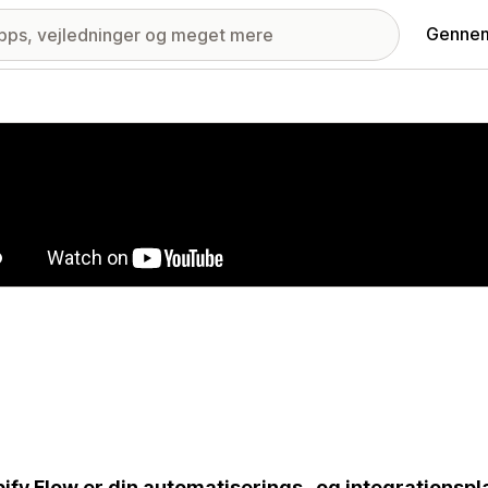
Gennem
ri med udvalgte billeder
ify Flow er din automatiserings- og integrationspla