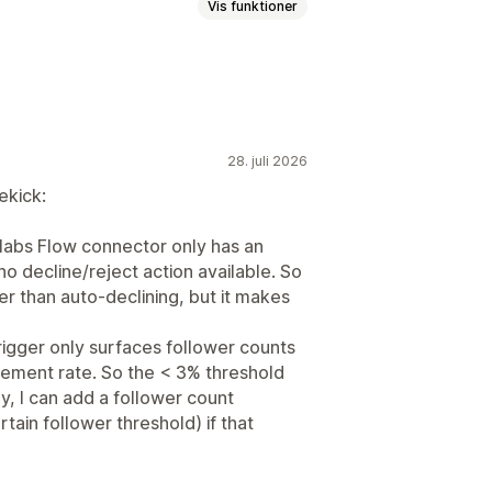
Vis funktioner
r
Registrering af svindel
rdretags
Betalingsstatus
larer
Rabatter
Mails om mersalg
nger
Lageropfyldning
Tidsbaseret
urv
Forlod uden at købe
bagevindingsmails
28. juli 2026
r
Tilpassede kampagner
ekick:
øsere
Skabeloner
dsprocesser
Flere butikker
llabs Flow connector only has an
passet kode
Udløsere og regler
o decline/reject action available. So
ging
er than auto-declining, but it makes
igger only surfaces follower counts
gement rate. So the < 3% threshold
y, I can add a follower count
rtain follower threshold) if that