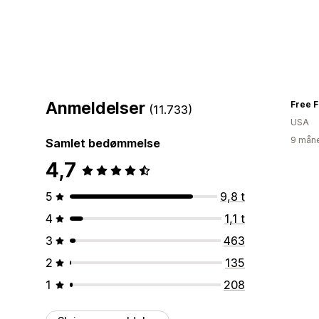
Anmeldelser
Free F
(11.733)
USA
9 måne
Samlet bedømmelse
4,7
5
9,8 t
4
1,1 t
3
463
2
135
1
208