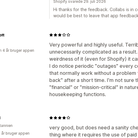
Shopify svarede 29. juli 2026
Hi thanks for the feedback. Collabs is in c
would be best to leave that app feedback
ott
Very powerful and highly useful. Terr
 4 år bruger appen
unnecessarily complicated as a result
weirdness of it (even for Shopify) it c
I do notice periodic "outages" every 
that normally work without a problem fa
back" after a short time. I'm not sure t
"financial" or "mission-critical" in natu
housekeeping functions.
H
itannien
very good, but does need a sanity che
2 år bruger appen
thing where it requires the use of paid 