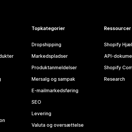
Topkategorier
Ressourcer
Dropshipping
Shopify Hjæ
dukter
Markedspladser
API-dokume
Produktanmeldelser
Shopify Co
g
Mersalg og sampak
Research
E-mailmarkedsføring
SEO
Levering
ion
Valuta og oversættelse