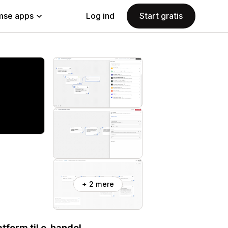
se apps
Log ind
Start gratis
+ 2 mere
tform til e-handel.