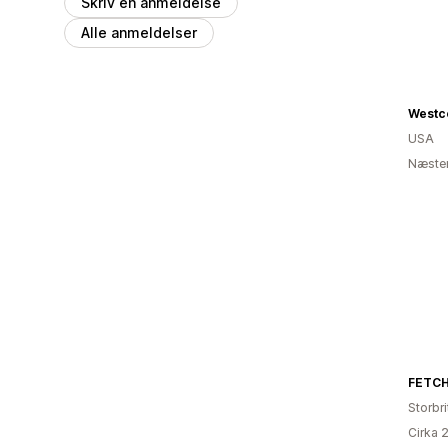
Skriv en anmeldelse
Alle anmeldelser
Westc
USA
Næsten
FETC
Storbr
Cirka 