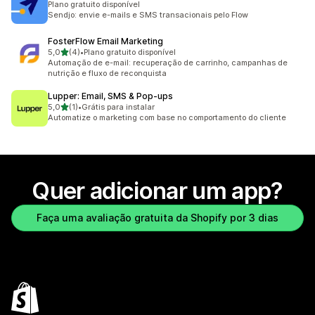
Plano gratuito disponível
Sendjo: envie e-mails e SMS transacionais pelo Flow
FosterFlow Email Marketing
de 5 estrelas
5,0
(4)
•
Plano gratuito disponível
4 avaliações ao todo
Automação de e-mail: recuperação de carrinho, campanhas de
nutrição e fluxo de reconquista
Lupper: Email, SMS & Pop‑ups
de 5 estrelas
5,0
(1)
•
Grátis para instalar
1 avaliações ao todo
Automatize o marketing com base no comportamento do cliente
Quer adicionar um app?
Faça uma avaliação gratuita da Shopify por 3 dias