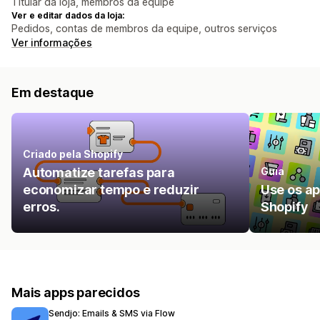
Titular da loja, membros da equipe
Ver e editar dados da loja:
Pedidos, contas de membros da equipe, outros serviços
Ver informações
Em destaque
Criado pela Shopify
Automatize tarefas para
Guia
economizar tempo e reduzir
Use os ap
erros.
Shopify
Mais apps parecidos
Sendjo: Emails & SMS via Flow