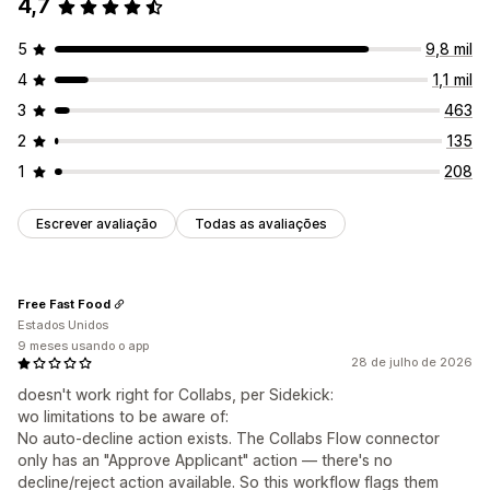
4,7
E-mails de recuperação de clientes
Personalização
5
9,8 mil
Recomendações de produtos
Campanhas de gotejamento
APIs
Lógica condicional
Acionadores personalizados
Campanhas personalizadas
4
1,1 mil
Modelos
Tarefas programadas
3
463
Gerenciamento de campanhas
Fluxos de trabalho personalizados
Várias lojas
2
135
Ferramenta de edição
Modelos
Código personalizado
1
208
Acionadores e regras
Automações
Segmentação
Marcação com tag
Escrever avaliação
Todas as avaliações
Free Fast Food
Estados Unidos
9 meses usando o app
28 de julho de 2026
doesn't work right for Collabs, per Sidekick:
wo limitations to be aware of:
No auto-decline action exists. The Collabs Flow connector
only has an "Approve Applicant" action — there's no
decline/reject action available. So this workflow flags them