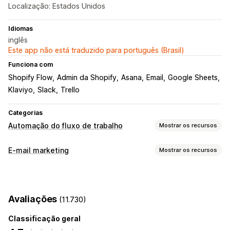
Localização: Estados Unidos
Idiomas
inglês
Este app não está traduzido para português (Brasil)
Funciona com
Shopify Flow
Admin da Shopify
Asana
Email
Google Sheets
Klaviyo
Slack
Trello
Categorias
Automação do fluxo de trabalho
Mostrar os recursos
Tarefas de automação
E-mail marketing
Mostrar os recursos
Segmentos de clientes
Tags de clientes
Tipos de campanhas
Respostas de e-mail
Detecção de fraude
Campanhas por e-mail
Newsletters
Formulários
Níveis de estoque
Preenchimento de pedidos
Avaliações
(11.730)
Descontos
E-mails de upsell
E-mails de cross-sell
Tags de pedidos
Status do pagamento
Tags de produtos
Carrinho abandonado
Abandono de navegação
Processamento de devoluções
Reposição de estoque
Classificação geral
E-mails de boas-vindas
E-mails de acompanhamento
Com base no tempo
Processamento de pedidos