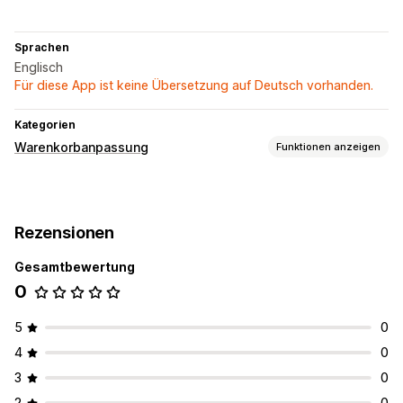
Sprachen
Englisch
Für diese App ist keine Übersetzung auf Deutsch vorhanden.
Kategorien
Warenkorbanpassung
Funktionen anzeigen
Warenkorbanzeige
Benutzerdefinierte Stile
Benutzerdefinierte CSS
Rezensionen
Responsivität für Mobilgeräte
Gesamtbewertung
0
5
0
4
0
3
0
2
0