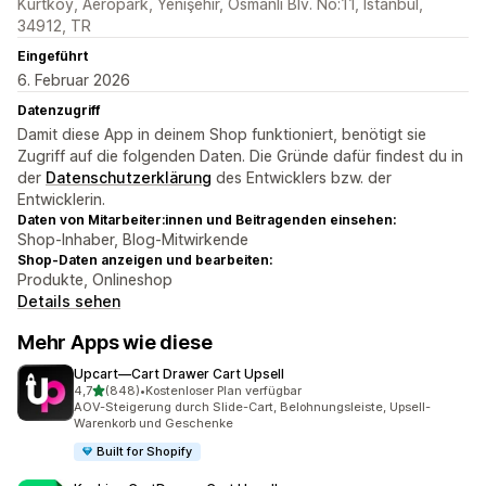
Kurtköy, Aeropark, Yenişehir, Osmanlı Blv. No:11, Istanbul,
34912, TR
Eingeführt
6. Februar 2026
Datenzugriff
Damit diese App in deinem Shop funktioniert, benötigt sie
Zugriff auf die folgenden Daten. Die Gründe dafür findest du in
der
Datenschutzerklärung
des Entwicklers bzw. der
Entwicklerin.
Daten von Mitarbeiter:innen und Beitragenden einsehen:
Shop-Inhaber, Blog-Mitwirkende
Shop-Daten anzeigen und bearbeiten:
Produkte, Onlineshop
Details sehen
Mehr Apps wie diese
Upcart—Cart Drawer Cart Upsell
von 5 Sternen
4,7
(848)
•
Kostenloser Plan verfügbar
848 Rezensionen insgesamt
AOV-Steigerung durch Slide-Cart, Belohnungsleiste, Upsell-
Warenkorb und Geschenke
Built for Shopify