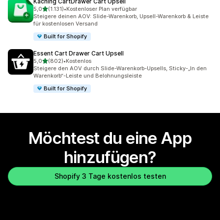
Kaching CartDrawer Cart Upsell
von 5 Sternen
5,0
(1.131)
•
Kostenloser Plan verfügbar
1131 Rezensionen insgesamt
Steigere deinen AOV: Slide-Warenkorb, Upsell-Warenkorb & Leiste
für kostenlosen Versand
Built for Shopify
Essent Cart Drawer Cart Upsell
von 5 Sternen
5,0
(802)
•
Kostenlos
802 Rezensionen insgesamt
Steigere den AOV durch Slide-Warenkorb-Upsells, Sticky-„In den
Warenkorb“-Leiste und Belohnungsleiste
Built for Shopify
Möchtest du eine App
hinzufügen?
Shopify 3 Tage kostenlos testen