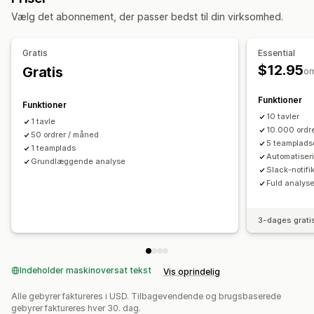
Vælg det abonnement, der passer bedst til din virksomhed.
Behandling af returneringer
Tidsbaseret
Behandling af ordrer
Gratis
Essential
Tilpasning
$12.95
Gratis
o
API’er
Betinget logik
Tilpassede udløsere
Skabeloner
Automatisk synkronisering af data
Planlagte opgaver
Funktioner
Funktioner
Tilpassede arbejdsprocesser
10 tavler
1 tavle
10.000 ordr
50 ordrer / måned
5 teamplads
1 teamplads
Automatiser
Grundlæggende analyse
Slack-notifi
Fuld analys
3-dages grati
Indeholder maskinoversat tekst
Vis oprindelig
Alle gebyrer faktureres i USD. Tilbagevendende og brugsbaserede
gebyrer faktureres hver 30. dag.