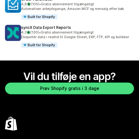
ud af 5 stjerner
4,8
(105)
•
Gratis abonnement tilgængeligt
105 anmeldelser i alt
Automatiser arbejdsgange, Amazon MCF og mersalg efter køb
Built for Shopify
syncX Data Export Reports
ud af 5 stjerner
4,3
(130)
•
Gratis abonnement tilgængeligt
130 anmeldelser i alt
Eksportér data i realtid til Google Sheet, ERP, FTP, API og butikker
Built for Shopify
Vil du tilføje en app?
Prøv Shopify gratis i 3 dage