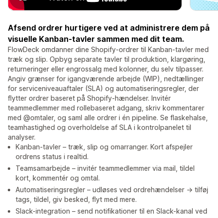
Afsend ordrer hurtigere ved at administrere dem på
visuelle Kanban-tavler sammen med dit team.
FlowDeck omdanner dine Shopify-ordrer til Kanban-tavler med
træk og slip. Opbyg separate tavler til produktion, klargøring,
returneringer eller engrossalg med kolonner, du selv tilpasser.
Angiv grænser for igangværende arbejde (WIP), nedtællinger
for serviceniveauaftaler (SLA) og automatiseringsregler, der
flytter ordrer baseret på Shopify-hændelser. Invitér
teammedlemmer med rollebaseret adgang, skriv kommentarer
med @omtaler, og saml alle ordrer i én pipeline. Se flaskehalse,
teamhastighed og overholdelse af SLA i kontrolpanelet til
analyser.
Kanban-tavler – træk, slip og omarranger. Kort afspejler
ordrens status i realtid.
Teamsamarbejde – invitér teammedlemmer via mail, tildel
kort, kommentér og omtal.
Automatiseringsregler – udløses ved ordrehændelser → tilføj
tags, tildel, giv besked, flyt med mere.
Slack-integration – send notifikationer til en Slack-kanal ved