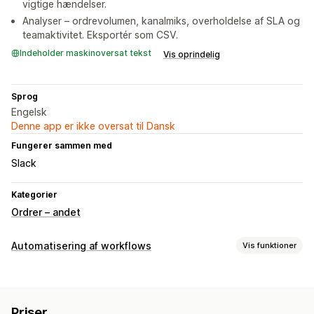
vigtige hændelser.
Analyser – ordrevolumen, kanalmiks, overholdelse af SLA og
teamaktivitet. Eksportér som CSV.
Indeholder maskinoversat tekst
Vis oprindelig
Sprog
Engelsk
Denne app er ikke oversat til Dansk
Fungerer sammen med
Slack
Kategorier
Ordrer – andet
Automatisering af workflows
Vis funktioner
Automatiseringsopgaver
Kundesegmenter
Mailsvar
Registrering af svindel
Priser
Klargøring af ordrer
Ordretags
Betalingsstatus