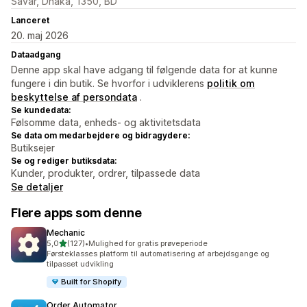
Savar, Dhaka, 1350, BD
Lanceret
20. maj 2026
Dataadgang
Denne app skal have adgang til følgende data for at kunne
fungere i din butik. Se hvorfor i udviklerens
politik om
beskyttelse af persondata
.
Se kundedata:
Følsomme data, enheds- og aktivitetsdata
Se data om medarbejdere og bidragydere:
Butiksejer
Se og rediger butiksdata:
Kunder, produkter, ordrer, tilpassede data
Se detaljer
Flere apps som denne
Mechanic
ud af 5 stjerner
5,0
(127)
•
Mulighed for gratis prøveperiode
127 anmeldelser i alt
Førsteklasses platform til automatisering af arbejdsgange og
tilpasset udvikling
Built for Shopify
Order Automator