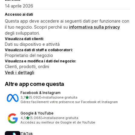
14 aprile 2026
Accesso ai dati
Questa app deve accedere ai seguenti dati per funzionare con
il tuo negozio. Scopri perché su
informativa sulla privacy
degli sviluppatori.
Visualizza dati clienti:
Dati su dispositivo e attività
Visualizza dati di staff e collaboratori:
Proprietario del negozio
Visualizza e modifica i dati del negozio:
Clienti, prodotti, ordini
Vedi i dettagli
Altre app come questa
Facebook & Instagram
stelle su 5
3,7
(5.092)
•
Installazione gratuita
5092 recensioni totali
Gérez facilement votre présence sur Facebook et Instagram
Google & YouTube
stelle su 5
4,5
(5.068)
•
Installazione gratuita
5068 recensioni totali
Accédez au meilleur de Google et de YouTube
TikTok