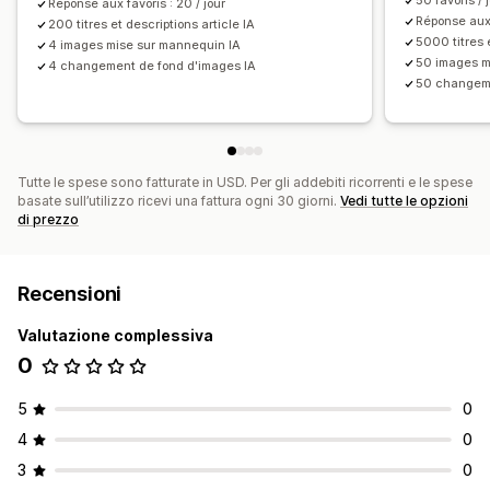
50 favoris / 
Réponse aux favoris : 20 / jour
Réponse aux f
200 titres et descriptions article IA
5000 titres e
4 images mise sur mannequin IA
50 images m
4 changement de fond d'images IA
50 changeme
Tutte le spese sono fatturate in USD. Per gli addebiti ricorrenti e le spese
basate sull’utilizzo ricevi una fattura ogni 30 giorni.
Vedi tutte le opzioni
di prezzo
Recensioni
Valutazione complessiva
0
5
0
4
0
3
0