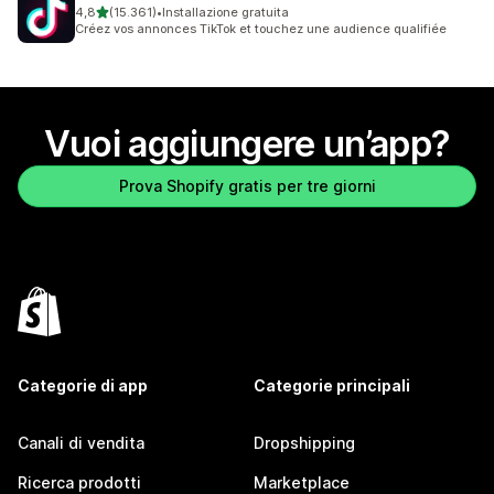
stelle su 5
4,8
(15.361)
•
Installazione gratuita
15361 recensioni totali
Créez vos annonces TikTok et touchez une audience qualifiée
Vuoi aggiungere un’app?
Prova Shopify gratis per tre giorni
Categorie di app
Categorie principali
Canali di vendita
Dropshipping
Ricerca prodotti
Marketplace