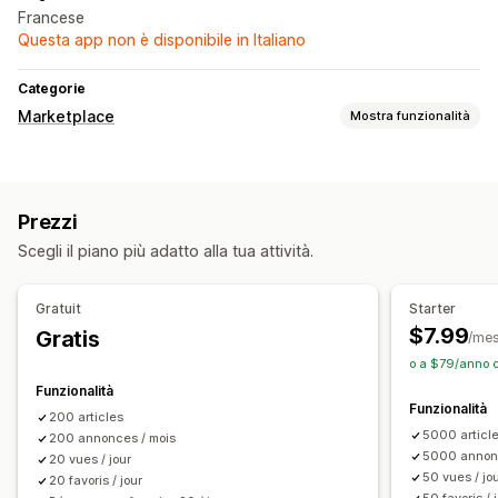
Francese
Questa app non è disponibile in Italiano
Categorie
Marketplace
Mostra funzionalità
Gestione delle inserzioni
Automazione dei feed
Sincronizzazione delle offerte
Prezzi
Gestione degli ordini
Scegli il piano più adatto alla tua attività.
Sincronizzazione degli ordini
Sincronizzazione delle scorte
Gratuit
Starter
$7.99
Gratis
/me
o a $79/anno c
Funzionalità
Funzionalità
200 articles
5000 articl
200 annonces / mois
5000 annonc
20 vues / jour
50 vues / jo
20 favoris / jour