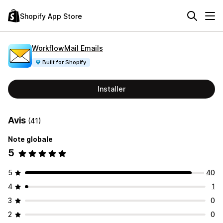
Shopify App Store
WorkflowMail Emails
Built for Shopify
Installer
Avis
(41)
Note globale
5
5
40
4
1
3
0
2
0