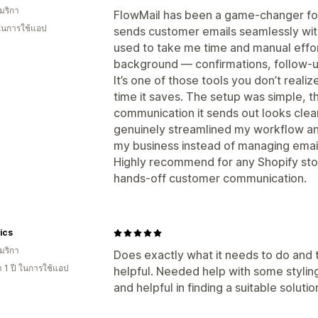
มริกา
FlowMail has been a game‑changer fo
 ในการใช้แอป
sends customer emails seamlessly witho
used to take me time and manual effo
background — confirmations, follow‑up
It’s one of those tools you don’t real
time it saves. The setup was simple, th
communication it sends out looks clea
genuinely streamlined my workflow an
my business instead of managing emai
Highly recommend for any Shopify sto
hands‑off customer communication.
ics
มริกา
Does exactly what it needs to do and
 1 ปี ในการใช้แอป
helpful. Needed help with some stylin
and helpful in finding a suitable soluti