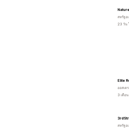
สหรัฐอเ
23 วัน
Elite 
ออสเตรเ
3 เดือ
3rdStr
สหรัฐอเ