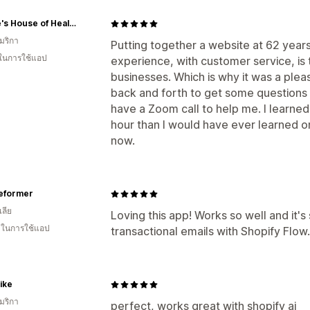
Nature's House of Healing
มริกา
Putting together a website at 62 year
 ในการใช้แอป
experience, with customer service, is 
businesses. Which is why it was a pleas
back and forth to get some questions
have a Zoom call to help me. I learned
hour than I would have ever learned 
now.
Reformer
ลีย
Loving this app! Works so well and it's
น ในการใช้แอป
transactional emails with Shopify Flow.
ike
มริกา
perfect, works great with shopify ai