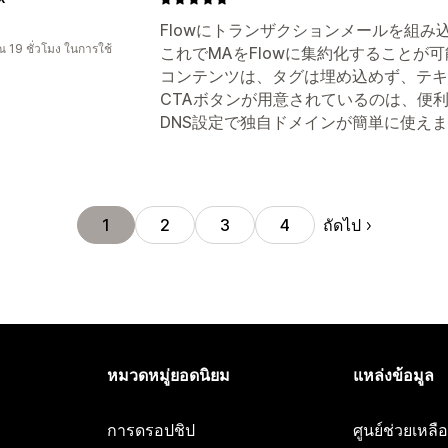
Flowにトランザクションメールを組
 19 ชั่วโมง ในการใช้
これでMAをFlowに集約化することが
コンテンツは、タグは埋め込めず、テキ
CTAボタンが用意されているのは、便
DNS設定で独自ドメインが簡単に使え
ถัดไป
1
2
3
4
หมวดหมู่ยอดนิยม
แหล่งข้อมูล
การดรอปชิป
ศูนย์ช่วยเหล