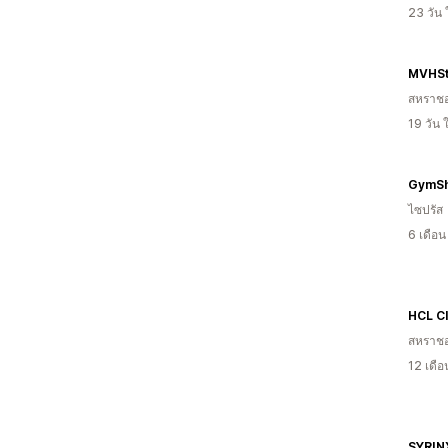
23 วัน
MVHSt
สหราช
19 วัน
GymSh
ไซปรัส
6 เดือ
HCL C
สหราช
12 เดื
SYRIN