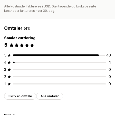
Alle kostnader faktureres i USD. Gjentagende og bruksbaserte
kostnader faktureres hver 30. dag.
Omtaler
(41)
Samlet vurdering
5
5
40
4
1
3
0
2
0
1
0
Skriv en omtale
Alle omtaler
koor