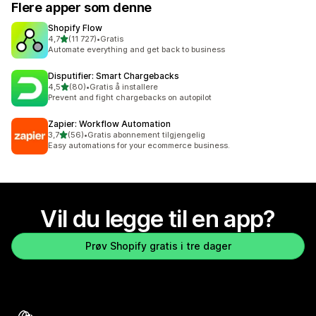
Flere apper som denne
Shopify Flow
av 5 stjerner
4,7
(11 727)
•
Gratis
Totalt 11727 omtaler
Automate everything and get back to business
Disputifier: Smart Chargebacks
av 5 stjerner
4,5
(80)
•
Gratis å installere
Totalt 80 omtaler
Prevent and fight chargebacks on autopilot
Zapier: Workflow Automation
av 5 stjerner
3,7
(56)
•
Gratis abonnement tilgjengelig
Totalt 56 omtaler
Easy automations for your ecommerce business.
Vil du legge til en app?
Prøv Shopify gratis i tre dager