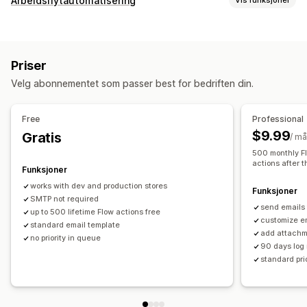
Arbeidsflytautomatisering
Automasjonsoppgaver
E-postsvar
Priser
Tilpasning
Velg abonnementet som passer best for bedriften din.
Maler
Tilpassede arbeidsflyter
Free
Professional
$9.99
Gratis
/ m
500 monthly Fl
actions after t
Funksjoner
works with dev and production stores
Funksjoner
SMTP not required
send emails
up to 500 lifetime Flow actions free
customize e
standard email template
add attachme
no priority in queue
90 days log 
standard pri