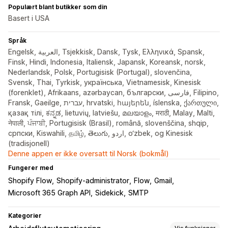
Populært blant butikker som din
Basert i USA
Språk
Engelsk, العربية, Tsjekkisk, Dansk, Tysk, Ελληνικά, Spansk,
Finsk, Hindi, Indonesia, Italiensk, Japansk, Koreansk, norsk,
Nederlandsk, Polsk, Portugisisk (Portugal), slovenčina,
Svensk, Thai, Tyrkisk, українська, Vietnamesisk, Kinesisk
(forenklet), Afrikaans, azərbaycan, български, فارسی, Filipino,
Fransk, Gaeilge, עברית, hrvatski, հայերեն, íslenska, ქართული,
қазақ тілі, ಕನ್ನಡ, lietuvių, latviešu, മലയാളം, मराठी, Malay, Malti,
नेपाली, ਪੰਜਾਬੀ, Portugisisk (Brasil), română, slovenščina, shqip,
српски, Kiswahili, தமிழ், తెలుగు, اردو, o‘zbek, og Kinesisk
(tradisjonell)
Denne appen er ikke oversatt til Norsk (bokmål)
Fungerer med
Shopify Flow
Shopify-administrator
Flow
Gmail
Microsoft 365 Graph API
Sidekick
SMTP
Kategorier
Vis funksjoner