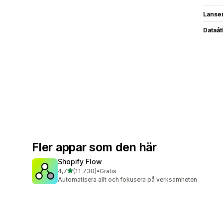
Lanse
Dataå
Fler appar som den här
Shopify Flow
av 5 stjärnor
4,7
(11 730)
•
Gratis
11730 recensioner totalt
Automatisera allt och fokusera på verksamheten