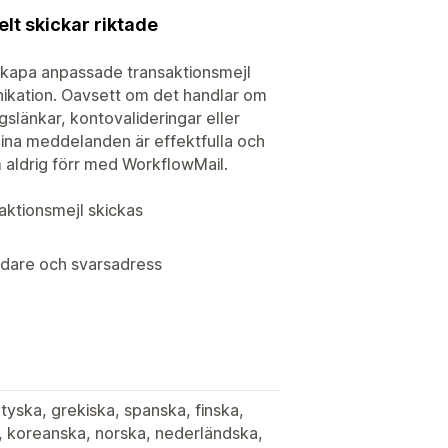
lt skickar riktade
 Skapa anpassade transaktionsmejl
nikation. Oavsett om det handlar om
gslänkar, kontovalideringar eller
 dina meddelanden är effektfulla och
aldrig förr med WorkflowMail.
aktionsmejl skickas
ndare och svarsadress
 tyska, grekiska, spanska, finska,
ka, koreanska, norska, nederländska,