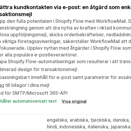
ättra kundkontakten via e-post: en åtgärd som enke
saktionsmejl
pp den fulla potentialen i Shopify Flow med WorkflowMail.
ansträngning genom att dra nytta av kraften i riktad kommu
tlösa uppföljningsmejl, skicka orderbekräftelser, nedladdnin
 viktiga företagsaviseringar, säkerställer WorkflowMail att
okuserade. Upplev nyttan med åtgärder i Shopify Flow som 
r alla populära e-postleverantörer.
pa Shopify Flow-automatiseringar som resulterar i att trans
imerad design för transaktionsmejl
assningsbart innehåll för e-post samt parametrar för avsä
g till bilagor i dina mejl
öd för SMTP/Microsoft 365-API
ehåller automatöversatt text
Visa original
engelska, arabiska, tjeckiska, danska,
hindi, indonesiska, italienska, japans