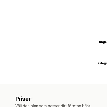
Funge
Katego
Priser
Välj den plan som passar ditt företag bäst.