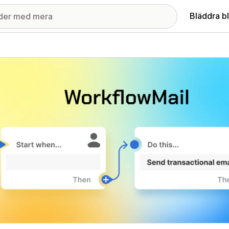
Bläddra b
ri med utvalda bilder