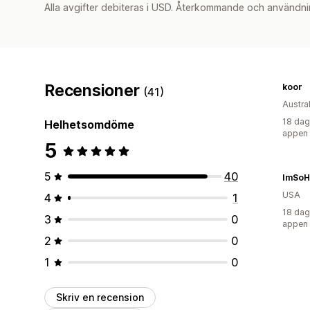
Alla avgifter debiteras i USD. Återkommande och användni
Recensioner
koor
(41)
Austra
18 dag
Helhetsomdöme
appen
5
5
40
ImSoHa
USA
4
1
18 dag
3
0
appen
2
0
1
0
Skriv en recension