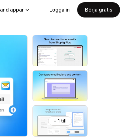
land appar
Logga in
Börja gratis
+ 1 till