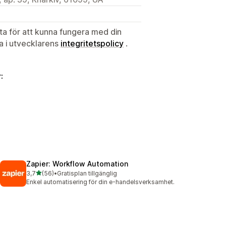
ata för att kunna fungera med din
ta i utvecklarens
integritetspolicy
.
:
Zapier: Workflow Automation
av 5 stjärnor
3,7
(56)
•
Gratisplan tillgänglig
56 recensioner totalt
Enkel automatisering för din e-handelsverksamhet.