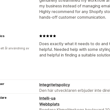
genuinely streamlined my workflow an
my business instead of managing emai
Highly recommend for any Shopify sto
hands‑off customer communication.
ics
Does exactly what it needs to do and
 ett år användning av
helpful. Needed help with some stylin
and helpful in finding a suitable soluti
ser
Integritetspolicy
Den här utvecklaren erbjuder inte dir
klare
Intelli-ua
Webbplats
Bogdana Khmeltinskogo boulevard 10, 