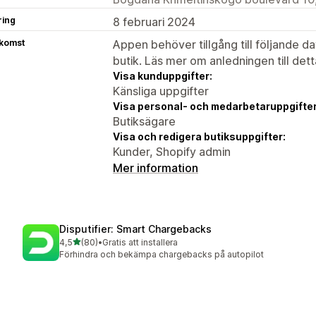
ring
8 februari 2024
tkomst
Appen behöver tillgång till följande d
butik. Läs mer om anledningen till det
Visa kunduppgifter:
Känsliga uppgifter
Visa personal- och medarbetaruppgifter
Butiksägare
Visa och redigera butiksuppgifter:
Kunder, Shopify admin
Mer information
Disputifier: Smart Chargebacks
av 5 stjärnor
4,5
(80)
•
Gratis att installera
80 recensioner totalt
Förhindra och bekämpa chargebacks på autopilot