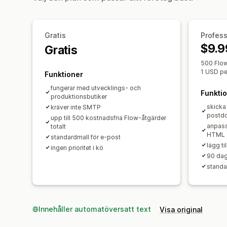
Gratis
Profess
$9.9
Gratis
500 Flow
1 USD pe
Funktioner
fungerar med utvecklings- och
Funkti
produktionsbutiker
skicka
kräver inte SMTP
postd
upp till 500 kostnadsfria Flow-åtgärder
anpass
totalt
HTML
standardmall för e-post
lägg til
ingen prioritet i kö
90 dag
standar
Innehåller automatöversatt text
Visa original