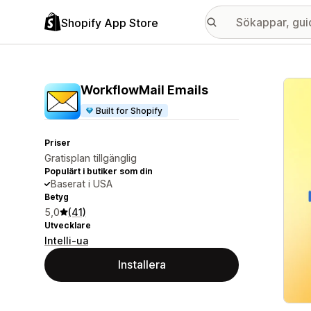
Shopify App Store
Galle
WorkflowMail Emails
Built for Shopify
Priser
Gratisplan tillgänglig
Populärt i butiker som din
Baserat i USA
Betyg
5,0
(41)
Utvecklare
Intelli-ua
Installera