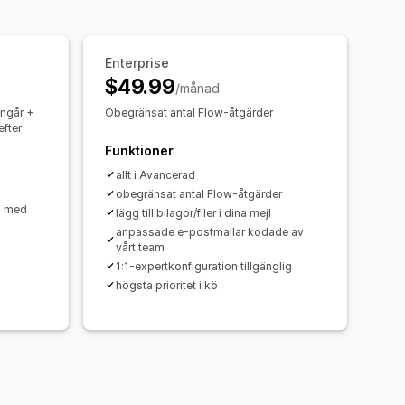
Enterprise
$49.99
/månad
ngår +
Obegränsat antal Flow-åtgärder
fter
Funktioner
allt i Avancerad
obegränsat antal Flow-åtgärder
n med
lägg till bilagor/filer i dina mejl
anpassade e-postmallar kodade av
vårt team
1:1-expertkonfiguration tillgänglig
högsta prioritet i kö