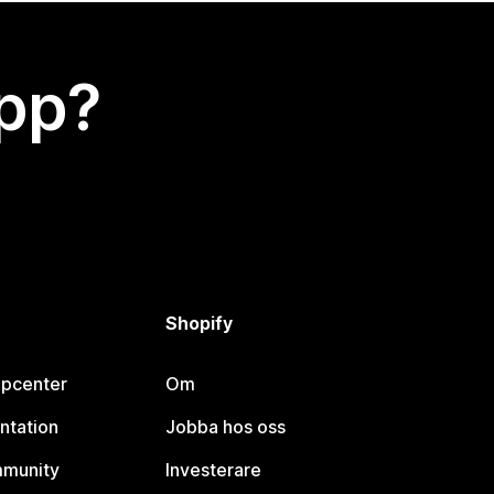
app?
Shopify
lpcenter
Om
ntation
Jobba hos oss
mmunity
Investerare