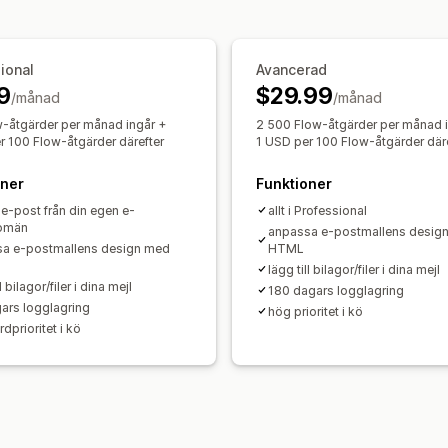
ional
Avancerad
9
$29.99
/månad
/månad
-åtgärder per månad ingår +
2 500 Flow-åtgärder per månad i
r 100 Flow-åtgärder därefter
1 USD per 100 Flow-åtgärder däre
oner
Funktioner
 e-post från din egen e-
allt i Professional
omän
anpassa e-postmallens desig
a e-postmallens design med
HTML
lägg till bilagor/filer i dina mejl
l bilagor/filer i dina mejl
180 dagars logglagring
ars logglagring
hög prioritet i kö
dprioritet i kö