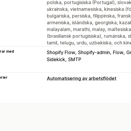
polska, portugisiska (Portugal), slovak
ukrainska, vietnamesiska, kinesiska (f
bulgariska, persiska, filippinska, fransk
armeniska, isländska, georgiska, kazaki
malayalam, marathi, malay, maltesiska,
(brasiliansk portugisiska), rumänska, s
tamil, telugu, urdu, uzbekiska, och kine
rar med
Shopify Flow
Shopify-admin
Flow
G
Sidekick
SMTP
rier
Automatisering av arbetsflödet
Automatiseringsuppgifter
E-postsvar
Anpassning
Mallar
Anpassade arbetsflöden