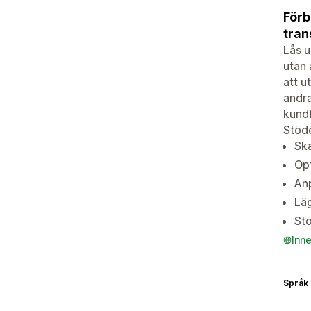
Förb
tran
Lås u
utan 
att u
andra
kundf
Stöde
Ska
Opt
Anp
Läg
St
Inn
Språk