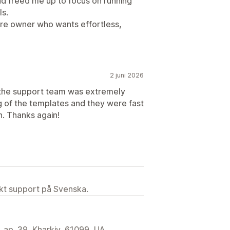
d freed me up to focus on running
ls.
re owner who wants effortless,
2 juni 2026
 the support team was extremely
g of the templates and they were fast
on. Thanks again!
ekt support på Svenska.
ap. 39, Kharkiv, 61099, UA