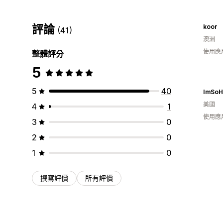
評論
koor
(41)
澳洲
使用應
整體評分
5
5
40
ImSoHa
美國
4
1
使用應
3
0
2
0
1
0
撰寫評價
所有評價