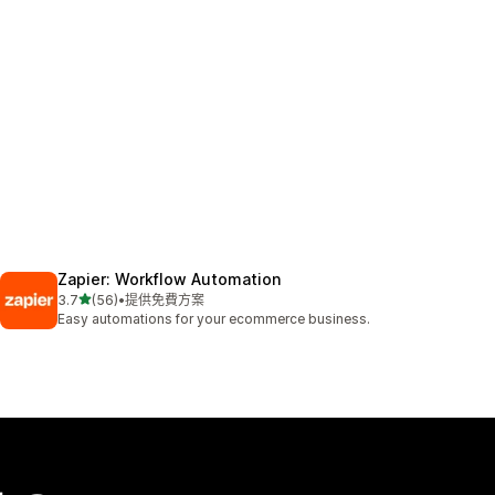
Zapier: Workflow Automation
滿分 5 顆星
3.7
(56)
•
提供免費方案
共有 56 則評價
Easy automations for your ecommerce business.