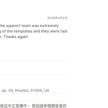
2026年6月2日
 the support team was extremely
g of the templates and they were fast
on. Thanks again!
ap. 39, Kharkiv, 61099, UA
商店中正常運作。 原因請參閱開發者的