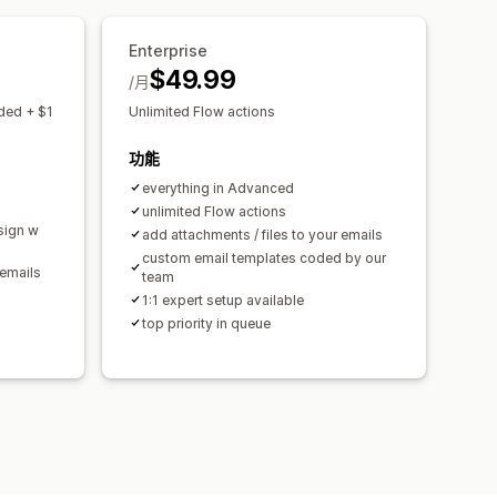
Enterprise
$49.99
/月
ded + $1
Unlimited Flow actions
功能
everything in Advanced
unlimited Flow actions
sign w
add attachments / files to your emails
custom email templates coded by our
 emails
team
1:1 expert setup available
top priority in queue