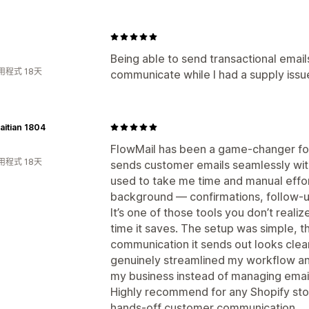
Being able to send transactional emai
用程式 18天
communicate while I had a supply issu
itian 1804
FlowMail has been a game‑changer fo
用程式 18天
sends customer emails seamlessly witho
used to take me time and manual effo
background — confirmations, follow‑up
It’s one of those tools you don’t real
time it saves. The setup was simple, th
communication it sends out looks clea
genuinely streamlined my workflow an
my business instead of managing emai
Highly recommend for any Shopify sto
hands‑off customer communication.