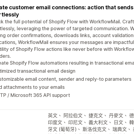
ate customer email connections: action that sends
rtlessly
k the full potential of Shopify Flow with WorkflowMail. Craf
tlessly, leveraging the power of targeted communication. W
ng order confirmations, downloads links, account validations
ications, WorkflowMail ensures your messages are impactf
tility of Shopify Flow actions like never before with Workflo
ders.
ate Shopify Flow automations resulting in transactional ema
imized transactional email design
tomizable email content, sender and reply-to parameters
 attachments to your emails
TP / Microsoft 365 API support
英文、 阿拉伯文、 捷克文、 丹麥文、 德
印度文、 印尼文、 義大利文、 日文、 韓
牙文 (葡萄牙)、 斯洛伐克文、 瑞典文、