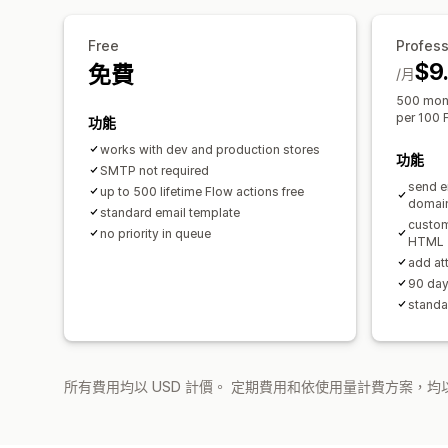
Free
Profess
$9
免費
/月
500 mont
per 100 F
功能
works with dev and production stores
功能
SMTP not required
send e
up to 500 lifetime Flow actions free
domai
standard email template
custom
no priority in queue
HTML
add att
90 day
standar
所有費用均以 USD 計價。 定期費用和依使用量計費方案，均以