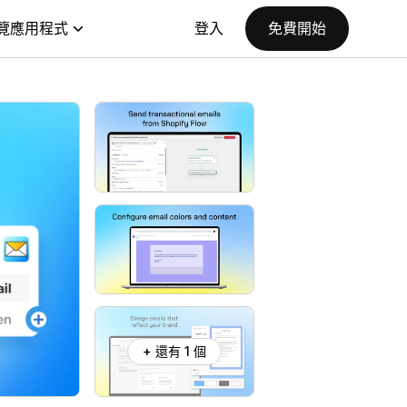
覽應用程式
登入
免費開始
+ 還有 1 個