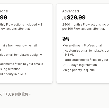
ional
Advanced
.99
$29.99
/月
hly Flow actions included + $1
2500 monthly Flow actions inclu
low actions after that
per 100 Flow actions after that
功能
mails from your own email
everything in Professional
n
customize email template's de
ize email template's design w
HTML
add attachments / files to your
achments / files to your emails
180 days log retention
s log retention
high priority in queue
d priority in queue
 30 天為週期收費。