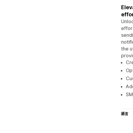
Elev
effo
Unloc
effor
sendi
notif
the u
provi
Cre
Opt
Cus
Add
SM
語言