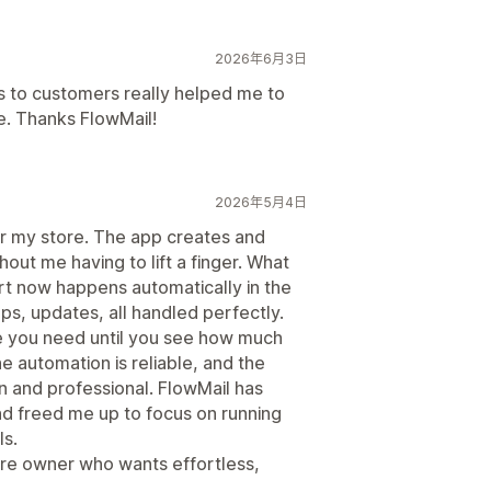
2026年6月3日
ls to customers really helped me to
e. Thanks FlowMail!
2026年5月4日
r my store. The app creates and
ut me having to lift a finger. What
rt now happens automatically in the
s, updates, all handled perfectly.
ize you need until you see how much
e automation is reliable, and the
n and professional. FlowMail has
d freed me up to focus on running
ls.
re owner who wants effortless,