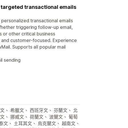
 targeted transactional emails
t personalized transactional emails
hether triggering follow-up email,
 or other critical business
ul and customer-focused. Experience
wMail. Supports all popular mail
il sending
文、 希臘文、 西班牙文、 芬蘭文、 北
文、 挪威文、 荷蘭文、 波蘭文、 葡萄
 泰文、 土耳其文、 烏克蘭文、 越南文、