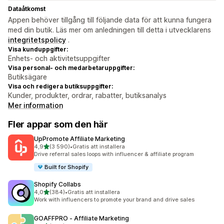
Dataåtkomst
Appen behöver tillgång till följande data för att kunna fungera
med din butik. Läs mer om anledningen till detta i utvecklarens
integritetspolicy
.
Visa kunduppgifter:
Enhets- och aktivitetsuppgifter
Visa personal- och medarbetaruppgifter:
Butiksägare
Visa och redigera butiksuppgifter:
Kunder, produkter, ordrar, rabatter, butiksanalys
Mer information
Fler appar som den här
UpPromote Affiliate Marketing
av 5 stjärnor
4,9
(3 590)
•
Gratis att installera
3590 recensioner totalt
Drive referral sales loops with influencer & affiliate program
Built for Shopify
Shopify Collabs
av 5 stjärnor
4,0
(384)
•
Gratis att installera
384 recensioner totalt
Work with influencers to promote your brand and drive sales
GOAFFPRO ‑ Affiliate Marketing