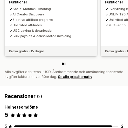
ACH-betalningar
Banköverföringar
Funktioner
Funktioner
Automatiska betalningar
Bulkutbetalningar
Social Mention Listening
Everything in
AI Creator Discovery
UNLIMITED A
Kortutbetalningar
Schemalagda utbetalningar
3 active affiliate programs
Unlimited af
Unlimited affiliates
Multi-accou
UGC saving & downloads
Bulk payouts & consolidated invoicing
Prova gratis i 15 dagar
Prova gratis i
Alla avgifter debiteras i USD. Återkommande och användningsbaserade
avgifter faktureras var 30:e dag.
Se alla prisalternativ
Recensioner
(2)
Helhetsomdöme
5
5
2