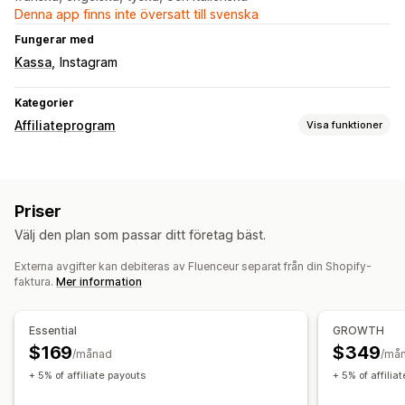
Denna app finns inte översatt till svenska
Fungerar med
Kassa
Instagram
Kategorier
Affiliateprogram
Visa funktioner
Provisionsalternativ
Automatiserade regler
Mognadsperioder
Spårning
Priser
Anpassad provision
Marknadsföring på flera nivåer
Välj den plan som passar ditt företag bäst.
Hänvisningshantering
Externa avgifter kan debiteras av Fluenceur separat från din Shopify-
Affiliatelänkar
Analysverktyg
Spårning i realtid
faktura.
Mer information
Affiliate-upplevelse
Anpassade instrumentpaneler
Essential
GROWTH
$169
$349
Anpassade länkar och rabatter
/månad
/må
+ 5% of affiliate payouts
+ 5% of affilia
Betalningar