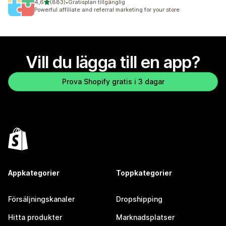
av 5 stjärnor
4,6
(883)
•
Gratisplan tillgänglig
883 recensioner totalt
Powerful affiliate and referral marketing for your store
Vill du lägga till en app?
Prova Shopify gratis i 3 dagar
Appkategorier
Toppkategorier
Försäljningskanaler
Dropshipping
Hitta produkter
Marknadsplatser