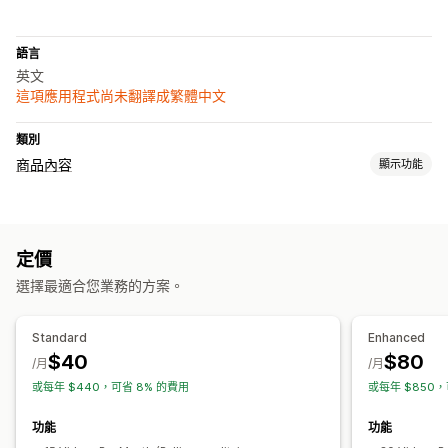
語言
英文
這項應用程式尚未翻譯成繁體中文
類別
商品內容
顯示功能
內容類型
圖片
影片
定價
建立內容
選擇最適合您業務的方案。
AI 生成內容
Standard
Enhanced
$40
$80
/月
/月
或每年 $440，可省 8% 的費用
或每年 $850，
功能
功能