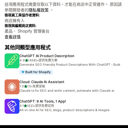
這項應用程式需要存取以下資料，才能在商店中正常運作。 原因請
參閱開發者的
隱私權政策
。
檢視員工與協作者資料:
商店擁有人
檢視與編輯商店資料:
產品、 Shopify 管理後台
查看詳情
其他同類型應用程式
ChatGPT AI Product Description
滿分 5 顆星
4.9
(458)
•
提供免費方案
共有 458 則評價
Generate SEO Friendly Product Descriptions With ChatGPT - Bulk
Built for Shopify
Cloud: Claude Ai Assistant
滿分 5 顆星
1.0
(1)
•
免費安裝
共有 1 則評價
Claude to fix SEO and write content, automate with Claude ai
ChatGPT: 9 AI Tools, 1 App!
滿分 5 顆星
4.1
(62)
•
提供免費試用
共有 62 則評價
All-in-one AI for SEO, blogs, product descriptions & Images