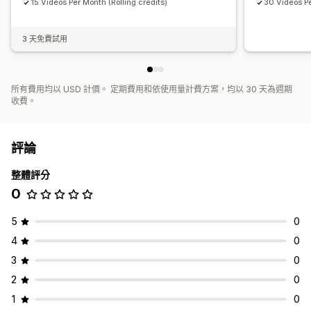
15 Videos Per Month (Rolling credits)
30 Videos Pe
3 天免費試用
所有費用均以 USD 計價。 定期費用和依使用量計費方案，均以 30 天為週期
收費。
評論
整體評分
0
5
0
4
0
3
0
2
0
1
0