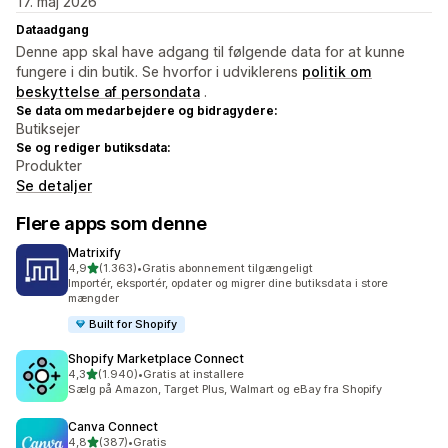
17. maj 2026
Dataadgang
Denne app skal have adgang til følgende data for at kunne
fungere i din butik. Se hvorfor i udviklerens
politik om
beskyttelse af persondata
.
Se data om medarbejdere og bidragydere:
Butiksejer
Se og rediger butiksdata:
Produkter
Se detaljer
Flere apps som denne
Matrixify
ud af 5 stjerner
4,9
(1.363)
•
Gratis abonnement tilgængeligt
1363 anmeldelser i alt
Importér, eksportér, opdater og migrer dine butiksdata i store
mængder
Built for Shopify
Shopify Marketplace Connect
ud af 5 stjerner
4,3
(1.940)
•
Gratis at installere
1940 anmeldelser i alt
Sælg på Amazon, Target Plus, Walmart og eBay fra Shopify
Canva Connect
ud af 5 stjerner
4,8
(387)
•
Gratis