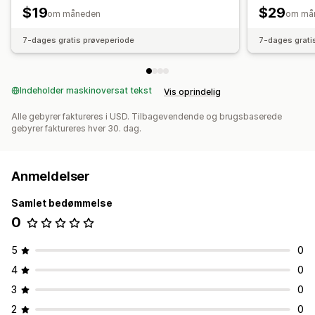
Masseimport
Understøttelse af store filer
CSV
$19
$29
om måneden
om må
Masseopdateringer
Kollektioner
Metafelter
Produkter
7-dages gratis prøveperiode
7-dages grati
Indeholder maskinoversat tekst
Vis oprindelig
Alle gebyrer faktureres i USD. Tilbagevendende og brugsbaserede
gebyrer faktureres hver 30. dag.
Anmeldelser
Samlet bedømmelse
0
5
0
4
0
3
0
2
0