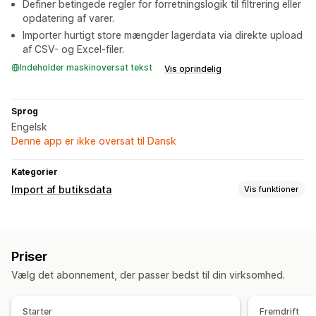
Definer betingede regler for forretningslogik til filtrering eller
opdatering af varer.
Importer hurtigt store mængder lagerdata via direkte upload
af CSV- og Excel-filer.
Indeholder maskinoversat tekst
Vis oprindelig
Sprog
Engelsk
Denne app er ikke oversat til Dansk
Kategorier
Import af butiksdata
Vis funktioner
Datasynkronisering
Automatisk opdatering
Lagersynkronisering
Priser
Prissynkronisering
Produktsynkronisering
Vælg det abonnement, der passer bedst til din virksomhed.
Synkronisering i realtid
Planlagt synkronisering
Datamigrering
Starter
Fremdrift