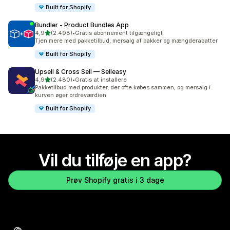
Built for Shopify
Bundler ‑ Product Bundles App
ud af 5 stjerner
4,9
(2.498)
•
Gratis abonnement tilgængeligt
2498 anmeldelser i alt
Tjen mere med pakketilbud, mersalg af pakker og mængderabatter
Built for Shopify
Upsell & Cross Sell — Selleasy
ud af 5 stjerner
4,9
(2.480)
•
Gratis at installere
2480 anmeldelser i alt
Pakketilbud med produkter, der ofte købes sammen, og mersalg i
kurven øger ordreværdien
Built for Shopify
Vil du tilføje en app?
Prøv Shopify gratis i 3 dage