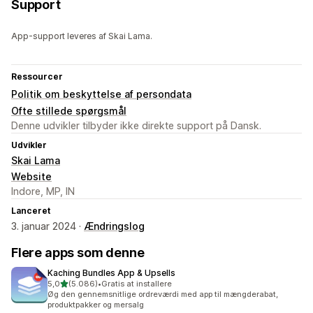
Support
App-support leveres af Skai Lama.
Ressourcer
Politik om beskyttelse af persondata
Ofte stillede spørgsmål
Denne udvikler tilbyder ikke direkte support på Dansk.
Udvikler
Skai Lama
Website
Indore, MP, IN
Lanceret
3. januar 2024 ·
Ændringslog
Flere apps som denne
Kaching Bundles App & Upsells
ud af 5 stjerner
5,0
(5.086)
•
Gratis at installere
5086 anmeldelser i alt
Øg den gennemsnitlige ordreværdi med app til mængderabat,
produktpakker og mersalg