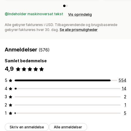
Indeholder maskinoversat tekst
Vis oprindelig
Alle gebyrer faktureres i USD. Tilbagevendende og brugsbaserede
gebyrer faktureres hver 30. dag.
Se alle prismuligheder
Anmeldelser
(576)
Samlet bedømmelse
4,9
5
554
4
14
3
2
2
1
1
5
Skriv en anmeldelse
Alle anmeldelser