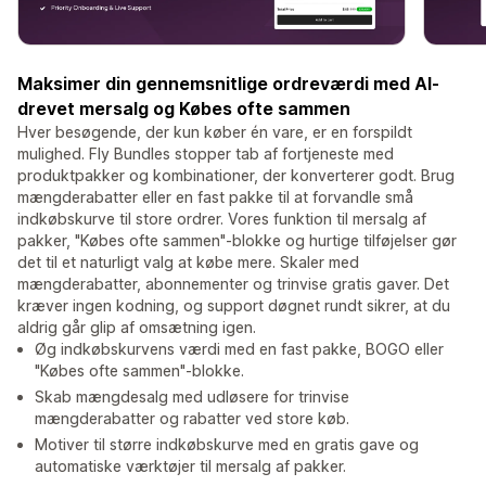
Maksimer din gennemsnitlige ordreværdi med AI-
drevet mersalg og Købes ofte sammen
Hver besøgende, der kun køber én vare, er en forspildt
mulighed. Fly Bundles stopper tab af fortjeneste med
produktpakker og kombinationer, der konverterer godt. Brug
mængderabatter eller en fast pakke til at forvandle små
indkøbskurve til store ordrer. Vores funktion til mersalg af
pakker, "Købes ofte sammen"-blokke og hurtige tilføjelser gør
det til et naturligt valg at købe mere. Skaler med
mængderabatter, abonnementer og trinvise gratis gaver. Det
kræver ingen kodning, og support døgnet rundt sikrer, at du
aldrig går glip af omsætning igen.
Øg indkøbskurvens værdi med en fast pakke, BOGO eller
"Købes ofte sammen"-blokke.
Skab mængdesalg med udløsere for trinvise
mængderabatter og rabatter ved store køb.
Motiver til større indkøbskurve med en gratis gave og
automatiske værktøjer til mersalg af pakker.