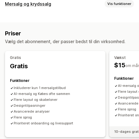
Pakketyper
Mersalg og krydssalg
Vis funktioner
Faste pakker
Multipakker
Miks og match-pakker
Tilpasning
Pakker med varianter
Pakker med uendelige muligheder
Mersalg på produktside
Tilføjelser med 1 klik
Gaveæsker
Prøvepakker
Abonnementskasser
Priser
Tilpasset CSS
Tilpasset HTML
Træk og slip-editor
Engrospakker
Mersalgspakker
Krydssalgspakker
Vælg det abonnement, der passer bedst til din virksomhed.
Multivaluta
Flere sprog
Tilpassede regler
Ofte købt sammen
Relaterede produkter
Fysiske produkter
Tilpassede pakker
Tilbud og anbefalinger
Gratis
Vækst
Gratis gaver
Gratis levering
Produkttilføjelser
Priser, du kan angive
$15
Gratis
om må
Produktanbefalinger
Ofte købt sammen
Sampak
Faste priser
Differentieret prissætning
Antalsbegrænsning
Mængderabatter
Funktioner
Antalsbegrænsning
Rabatter
Mængderabatter
Funktioner
Niveauinddelte rabatter
Abonnementsopgradering
AI-mersalg 
Faste rabatter
Procentrabatter
Køb én, og få én gratis
Inkluderer kun 1 mersalgstilbud
Flere layout
AI-mersalg og Købes ofte sammen
Abonnementer
Massepriser
Engrospriser
Analyser
Designtilpa
Flere layout og skabeloner
Dynamiske priser
Tilpassede priser
Avancerede 
Klikrater
Designtilpasninger
Konverteringsrater
Flere sprog
Avancerede analyser
Prioriteret o
Flere sprog
Prioriteret onboarding og livesupport
10-dages grat