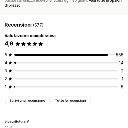
basate sull’utilizzo ricevi una fattura ogni 30 giorni.
Vedi tutte le opzioni
di prezzo
Recensioni
(577)
Valutazione complessiva
4,9
5
555
4
14
3
2
2
1
1
5
Scrivi una recensione
Tutte le recensioni
bioagrifutura
Italia