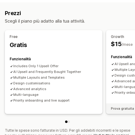
Upselling nella pagina del prodotto
Scatole e cofanetti regalo
Confezioni di campioncini
Prezzi
Componenti aggiuntivi con un clic
CSS personalizzato
Box in abbonamento
Pacchetti all’ingrosso
Scegli il piano più adatto alla tua attività.
HTML personalizzato
Editor drag-and-drop
Multivaluta
Pacchetti di upselling
Pacchetti di cross-selling
Multilingua
Regole personalizzate
Spesso acquistati insieme
Prodotti correlati
Free
Growth
Prodotti fisici
Pacchetti personalizzati
Offerte e raccomandazioni
$15
Gratis
/mese
Omaggi
Spedizione gratuita
Prezzi impostabili
Componenti aggiuntivi del prodotto
Prodotti consigliati
Funzionalità
Prezzi fissi
Prezzi a più livelli
Scaglioni di quantità
Sconti
Funzionalità
Spesso acquistati insieme
Pacchetti
Scaglioni di quantità
AI Upsell an
Sconti sui volumi
Sconti forfettari
Sconti percentuali
Includes Only 1 Upsell Offer
Multiple La
Sconti sui volumi
AI Upsell and Frequently Bought Together
Sconti progressivi
Paga uno, prendi due
Abbonamenti
Prezzi in blocco
Design cust
Multiple Layouts and Templates
Upgrade dell’abbonamento
Prezzi all’ingrosso
Prezzi dinamici
Prezzi personalizzati
Advanced an
Design customisations
Multi-langu
Advanced analytics
Analisi
Priority onbo
Multi-language
Percentuali di clic
Tassi di conversione
Priority onboarding and live support
Prova gratuita 
Tutte le spese sono fatturate in USD. Per gli addebiti ricorrenti e le spese