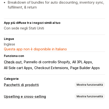
Breakdown of bundles for auto discounting, inventory sync,
fulfilment, & return
App più diffuse tra i negozi simili al tuo
Con sede negli Stati Uniti
Lingue
Inglese
Questa app non è disponibile in Italiano
Funziona con
Check-out
Pannello di controllo Shopify
All 3PL Apps
All Side cart Apps
Checkout Extensions
Page Builder Apps
Categorie
Pacchetti di prodotti
Mostra funzionalità
Tipi di pacchetti
Upselling e cross-selling
Mostra funzionalità
Pacchetti fissi
Multipack
Pacchetti mix-and-match
Personalizzazione
Pacchetti di varianti
Pacchetti con opzioni infinite