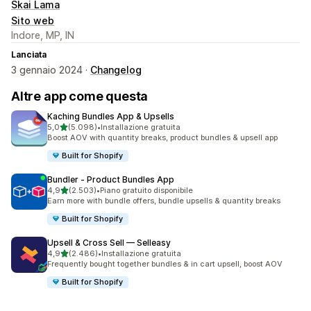
Skai Lama
Sito web
Indore, MP, IN
Lanciata
3 gennaio 2024 ·
Changelog
Altre app come questa
Kaching Bundles App & Upsells
stelle su 5
5,0
(5.098)
•
Installazione gratuita
5098 recensioni totali
Boost AOV with quantity breaks, product bundles & upsell app
Built for Shopify
Bundler ‑ Product Bundles App
stelle su 5
4,9
(2.503)
•
Piano gratuito disponibile
2503 recensioni totali
Earn more with bundle offers, bundle upsells & quantity breaks
Built for Shopify
Upsell & Cross Sell — Selleasy
stelle su 5
4,9
(2.486)
•
Installazione gratuita
2486 recensioni totali
Frequently bought together bundles & in cart upsell, boost AOV
Built for Shopify