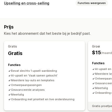
Soorten bundels
Upselling en cross-selling
Functies weergeven
Vaste bundels
Multipacks
Mix-and-match-bundels
Aanpassing
Variantbundels
Bundels met oneindige opties
Upselling op de productpagina
Add-ons in één klik
Cadeauboxen
Proefpakketten
Abonnementsboxen
Prijs
Aangepaste CSS
Aangepaste HTML
Groothandelsbundels
Upsell-bundels
Cross-sell-bundels
Kies het abonnement dat het beste bij je bedrijf past.
Drag-and-drop-editor
Meerdere valuta
Meerdere talen
Vaak samen gekocht
Gerelateerde producten
Aangepaste regels
Fysieke producten
Bundels op maat
Gratis
Groei
Aanbiedingen en aanbevelingen
Prijzen die je kunt instellen
$15
Gratis
/maand
Gratis artikelen
Gratis verzending
Vaste prijzen
Gedifferentieerde prijzen
Add-ons voor producten
Productaanbevelingen
Functies
Kwantumkortingen
Kortingen
Volumekortingen
Functies
Vaak samen gekocht
Bundles
Kwantumkortingen
AI-upsell e
Forfaitaire kortingen
Percentagekortingen
Bevat slechts 1 upsell-aanbieding
Meerdere la
Volumekortingen
AI-upsell en ‘Vaak samen gekocht’
Staffelkortingen
Twee voor de prijs van één
Abonnementen
Bulkprijzen
Ontwerpaan
Meerdere lay-outs en templates
Upgrade van abonnement
Groothandelsprijzen
Dynamische prijzen
Geavanceer
Ontwerpaanpassingen
Meertalig
Aangepaste prijzen
Geavanceerde analyses
Analytics
Onboarding m
Meertalig
Doorklikpercentages
Conversiepercentages
Onboarding met prioriteit en live ondersteuning
Gratis proefp