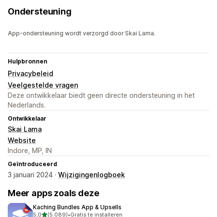
Ondersteuning
App-ondersteuning wordt verzorgd door Skai Lama.
Hulpbronnen
Privacybeleid
Veelgestelde vragen
Deze ontwikkelaar biedt geen directe ondersteuning in het
Nederlands.
Ontwikkelaar
Skai Lama
Website
Indore, MP, IN
Geïntroduceerd
3 januari 2024 ·
Wijzigingenlogboek
Meer apps zoals deze
Kaching Bundles App & Upsells
van 5 sterren
5,0
(5.089)
•
Gratis te installeren