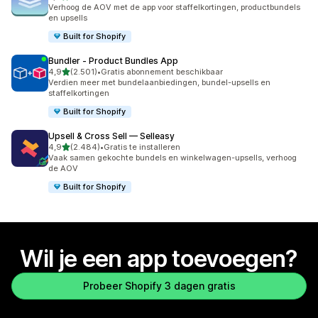
5089 recensies in totaal
Verhoog de AOV met de app voor staffelkortingen, productbundels
en upsells
Built for Shopify
Bundler ‑ Product Bundles App
van 5 sterren
4,9
(2.501)
•
Gratis abonnement beschikbaar
2501 recensies in totaal
Verdien meer met bundelaanbiedingen, bundel-upsells en
staffelkortingen
Built for Shopify
Upsell & Cross Sell — Selleasy
van 5 sterren
4,9
(2.484)
•
Gratis te installeren
2484 recensies in totaal
Vaak samen gekochte bundels en winkelwagen-upsells, verhoog
de AOV
Built for Shopify
Wil je een app toevoegen?
Probeer Shopify 3 dagen gratis