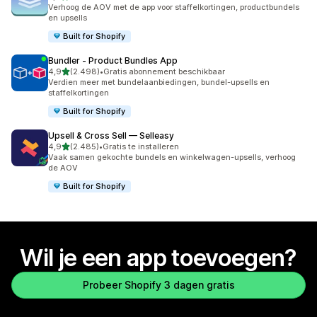
5100 recensies in totaal
Verhoog de AOV met de app voor staffelkortingen, productbundels
en upsells
Built for Shopify
Bundler ‑ Product Bundles App
van 5 sterren
4,9
(2.498)
•
Gratis abonnement beschikbaar
2498 recensies in totaal
Verdien meer met bundelaanbiedingen, bundel-upsells en
staffelkortingen
Built for Shopify
Upsell & Cross Sell — Selleasy
van 5 sterren
4,9
(2.485)
•
Gratis te installeren
2485 recensies in totaal
Vaak samen gekochte bundels en winkelwagen-upsells, verhoog
de AOV
Built for Shopify
Wil je een app toevoegen?
Probeer Shopify 3 dagen gratis