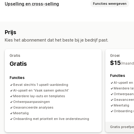
Soorten bundels
Upselling en cross-selling
Functies weergeven
Vaste bundels
Multipacks
Mix-and-match-bundels
Aanpassing
Variantbundels
Bundels met oneindige opties
Upselling op de productpagina
Add-ons in één klik
Cadeauboxen
Proefpakketten
Abonnementsboxen
Prijs
Aangepaste CSS
Aangepaste HTML
Groothandelsbundels
Upsell-bundels
Cross-sell-bundels
Kies het abonnement dat het beste bij je bedrijf past.
Drag-and-drop-editor
Meerdere valuta
Meerdere talen
Vaak samen gekocht
Gerelateerde producten
Aangepaste regels
Fysieke producten
Bundels op maat
Gratis
Groei
Aanbiedingen en aanbevelingen
Prijzen die je kunt instellen
$15
Gratis
/maand
Gratis artikelen
Gratis verzending
Vaste prijzen
Gedifferentieerde prijzen
Add-ons voor producten
Productaanbevelingen
Functies
Kwantumkortingen
Kortingen
Volumekortingen
Functies
Vaak samen gekocht
Bundles
Kwantumkortingen
AI-upsell e
Forfaitaire kortingen
Percentagekortingen
Bevat slechts 1 upsell-aanbieding
Meerdere la
Volumekortingen
AI-upsell en ‘Vaak samen gekocht’
Staffelkortingen
Twee voor de prijs van één
Abonnementen
Bulkprijzen
Ontwerpaan
Meerdere lay-outs en templates
Upgrade van abonnement
Groothandelsprijzen
Dynamische prijzen
Geavanceer
Ontwerpaanpassingen
Meertalig
Aangepaste prijzen
Geavanceerde analyses
Analytics
Onboarding m
Meertalig
Doorklikpercentages
Conversiepercentages
Onboarding met prioriteit en live ondersteuning
Gratis proefp