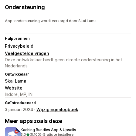
Ondersteuning
App-ondersteuning wordt verzorgd door Skai Lama.
Hulpbronnen
Privacybeleid
Veelgestelde vragen
Deze ontwikkelaar biedt geen directe ondersteuning in het
Nederlands.
Ontwikkelaar
Skai Lama
Website
Indore, MP, IN
Geïntroduceerd
3 januari 2024 ·
Wijzigingenlogboek
Meer apps zoals deze
Kaching Bundles App & Upsells
van 5 sterren
5,0
(5.100)
•
Gratis te installeren