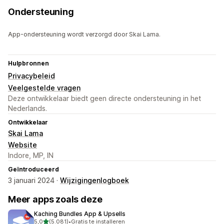
Ondersteuning
App-ondersteuning wordt verzorgd door Skai Lama.
Hulpbronnen
Privacybeleid
Veelgestelde vragen
Deze ontwikkelaar biedt geen directe ondersteuning in het
Nederlands.
Ontwikkelaar
Skai Lama
Website
Indore, MP, IN
Geïntroduceerd
3 januari 2024 ·
Wijzigingenlogboek
Meer apps zoals deze
Kaching Bundles App & Upsells
van 5 sterren
5,0
(5.081)
•
Gratis te installeren