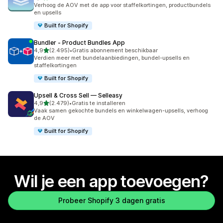
5081 recensies in totaal
Verhoog de AOV met de app voor staffelkortingen, productbundels
en upsells
Built for Shopify
Bundler ‑ Product Bundles App
van 5 sterren
4,9
(2.495)
•
Gratis abonnement beschikbaar
2495 recensies in totaal
Verdien meer met bundelaanbiedingen, bundel-upsells en
staffelkortingen
Built for Shopify
Upsell & Cross Sell — Selleasy
van 5 sterren
4,9
(2.479)
•
Gratis te installeren
2479 recensies in totaal
Vaak samen gekochte bundels en winkelwagen-upsells, verhoog
de AOV
Built for Shopify
Wil je een app toevoegen?
Probeer Shopify 3 dagen gratis