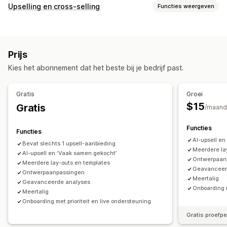
Soorten bundels
Upselling en cross-selling
Functies weergeven
Vaste bundels
Multipacks
Mix-and-match-bundels
Aanpassing
Variantbundels
Bundels met oneindige opties
Upselling op de productpagina
Add-ons in één klik
Cadeauboxen
Proefpakketten
Abonnementsboxen
Prijs
Aangepaste CSS
Aangepaste HTML
Groothandelsbundels
Upsell-bundels
Cross-sell-bundels
Kies het abonnement dat het beste bij je bedrijf past.
Drag-and-drop-editor
Meerdere valuta
Meerdere talen
Vaak samen gekocht
Gerelateerde producten
Aangepaste regels
Fysieke producten
Bundels op maat
Gratis
Groei
Aanbiedingen en aanbevelingen
Prijzen die je kunt instellen
$15
Gratis
/maand
Gratis artikelen
Gratis verzending
Vaste prijzen
Gedifferentieerde prijzen
Add-ons voor producten
Productaanbevelingen
Functies
Kwantumkortingen
Kortingen
Volumekortingen
Functies
Vaak samen gekocht
Bundles
Kwantumkortingen
AI-upsell e
Forfaitaire kortingen
Percentagekortingen
Bevat slechts 1 upsell-aanbieding
Meerdere la
Volumekortingen
AI-upsell en ‘Vaak samen gekocht’
Staffelkortingen
Twee voor de prijs van één
Abonnementen
Bulkprijzen
Ontwerpaan
Meerdere lay-outs en templates
Upgrade van abonnement
Groothandelsprijzen
Dynamische prijzen
Geavanceer
Ontwerpaanpassingen
Meertalig
Aangepaste prijzen
Geavanceerde analyses
Analytics
Onboarding m
Meertalig
Doorklikpercentages
Conversiepercentages
Onboarding met prioriteit en live ondersteuning
Gratis proefp