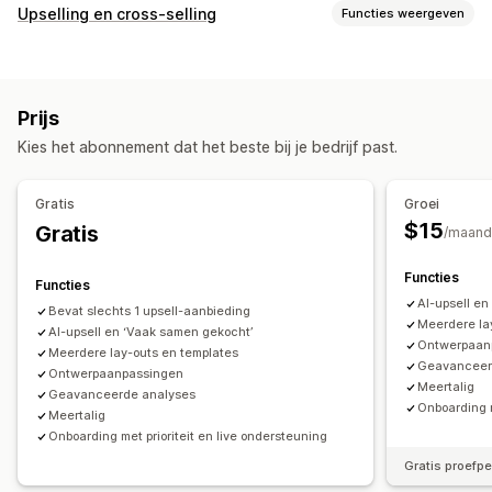
Soorten bundels
Upselling en cross-selling
Functies weergeven
Vaste bundels
Multipacks
Mix-and-match-bundels
Aanpassing
Variantbundels
Bundels met oneindige opties
Upselling op de productpagina
Add-ons in één klik
Cadeauboxen
Proefpakketten
Abonnementsboxen
Prijs
Aangepaste CSS
Aangepaste HTML
Groothandelsbundels
Upsell-bundels
Cross-sell-bundels
Kies het abonnement dat het beste bij je bedrijf past.
Drag-and-drop-editor
Meerdere valuta
Meerdere talen
Vaak samen gekocht
Gerelateerde producten
Aangepaste regels
Fysieke producten
Bundels op maat
Gratis
Groei
Aanbiedingen en aanbevelingen
Prijzen die je kunt instellen
$15
Gratis
/maand
Gratis artikelen
Gratis verzending
Vaste prijzen
Gedifferentieerde prijzen
Add-ons voor producten
Productaanbevelingen
Functies
Kwantumkortingen
Kortingen
Volumekortingen
Functies
Vaak samen gekocht
Bundles
Kwantumkortingen
AI-upsell e
Forfaitaire kortingen
Percentagekortingen
Bevat slechts 1 upsell-aanbieding
Meerdere la
Volumekortingen
AI-upsell en ‘Vaak samen gekocht’
Staffelkortingen
Twee voor de prijs van één
Abonnementen
Bulkprijzen
Ontwerpaan
Meerdere lay-outs en templates
Upgrade van abonnement
Groothandelsprijzen
Dynamische prijzen
Geavanceer
Ontwerpaanpassingen
Meertalig
Aangepaste prijzen
Geavanceerde analyses
Analytics
Onboarding m
Meertalig
Doorklikpercentages
Conversiepercentages
Onboarding met prioriteit en live ondersteuning
Gratis proefp