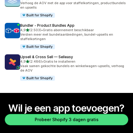
5097 recensies in totaal
Verhoog de AOV met de app voor staffelkortingen, productbundels
en upsells
Built for Shopify
Bundler ‑ Product Bundles App
van 5 sterren
4,9
(2.503)
•
Gratis abonnement beschikbaar
2503 recensies in totaal
Verdien meer met bundelaanbiedingen, bundel-upsells en
staffelkortingen
Built for Shopify
Upsell & Cross Sell — Selleasy
van 5 sterren
4,9
(2.486)
•
Gratis te installeren
2486 recensies in totaal
Vaak samen gekochte bundels en winkelwagen-upsells, verhoog
de AOV
Built for Shopify
Wil je een app toevoegen?
Probeer Shopify 3 dagen gratis