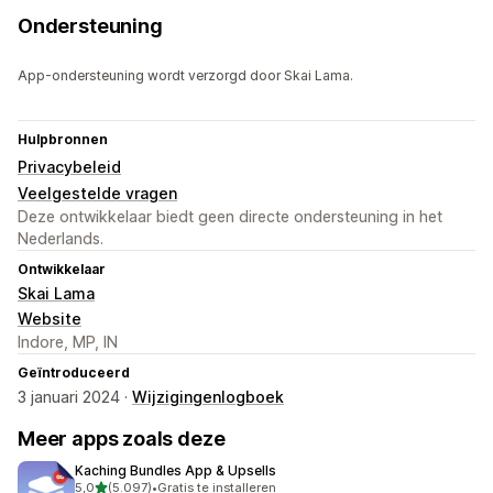
Ondersteuning
App-ondersteuning wordt verzorgd door Skai Lama.
Hulpbronnen
Privacybeleid
Veelgestelde vragen
Deze ontwikkelaar biedt geen directe ondersteuning in het
Nederlands.
Ontwikkelaar
Skai Lama
Website
Indore, MP, IN
Geïntroduceerd
3 januari 2024 ·
Wijzigingenlogboek
Meer apps zoals deze
Kaching Bundles App & Upsells
van 5 sterren
5,0
(5.097)
•
Gratis te installeren