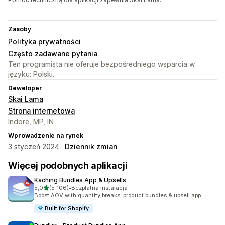
Zasoby
Polityka prywatności
Często zadawane pytania
Ten programista nie oferuje bezpośredniego wsparcia w
języku: Polski.
Deweloper
Skai Lama
Strona internetowa
Indore, MP, IN
Wprowadzenie na rynek
3 styczeń 2024 ·
Dziennik zmian
Więcej podobnych aplikacji
Kaching Bundles App & Upsells
na 5 gwiazdek
5,0
(5 106)
•
Bezpłatna instalacja
Łączna liczba recenzji: 5106
Boost AOV with quantity breaks, product bundles & upsell app
Built for Shopify