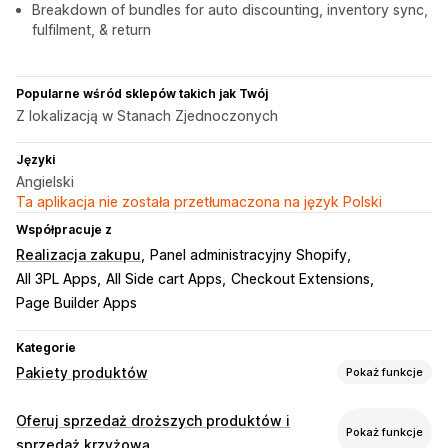
Breakdown of bundles for auto discounting, inventory sync,
fulfilment, & return
Popularne wśród sklepów takich jak Twój
Z lokalizacją w Stanach Zjednoczonych
Języki
Angielski
Ta aplikacja nie została przetłumaczona na język Polski
Współpracuje z
Realizacja zakupu
Panel administracyjny Shopify
All 3PL Apps
All Side cart Apps
Checkout Extensions
Page Builder Apps
Kategorie
Pakiety produktów
Pokaż funkcje
Typy pakietów
Oferuj sprzedaż droższych produktów i
Pokaż funkcje
Stałe pakiety
Wielopaki
Pakiety mieszane
sprzedaż krzyżową