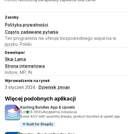
Zasoby
Polityka prywatności
Często zadawane pytania
Ten programista nie oferuje bezpośredniego wsparcia w
języku: Polski.
Deweloper
Skai Lama
Strona internetowa
Indore, MP, IN
Wprowadzenie na rynek
3 styczeń 2024 ·
Dziennik zmian
Więcej podobnych aplikacji
Kaching Bundles App & Upsells
na 5 gwiazdek
5,0
(5 084)
•
Bezpłatna instalacja
Łączna liczba recenzji: 5084
Boost AOV with quantity breaks, product bundles & upsell app
Built for Shopify