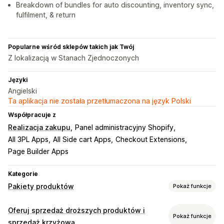
Breakdown of bundles for auto discounting, inventory sync,
fulfilment, & return
Popularne wśród sklepów takich jak Twój
Z lokalizacją w Stanach Zjednoczonych
Języki
Angielski
Ta aplikacja nie została przetłumaczona na język Polski
Współpracuje z
Realizacja zakupu
Panel administracyjny Shopify
All 3PL Apps
All Side cart Apps
Checkout Extensions
Page Builder Apps
Kategorie
Pakiety produktów
Pokaż funkcje
Typy pakietów
Oferuj sprzedaż droższych produktów i
Pokaż funkcje
Stałe pakiety
Wielopaki
Pakiety mieszane
sprzedaż krzyżową