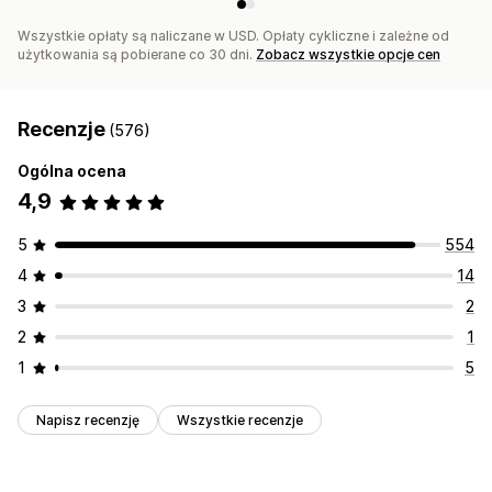
Wszystkie opłaty są naliczane w USD. Opłaty cykliczne i zależne od
użytkowania są pobierane co 30 dni.
Zobacz wszystkie opcje cen
Recenzje
(576)
Ogólna ocena
4,9
5
554
4
14
3
2
2
1
1
5
Napisz recenzję
Wszystkie recenzje