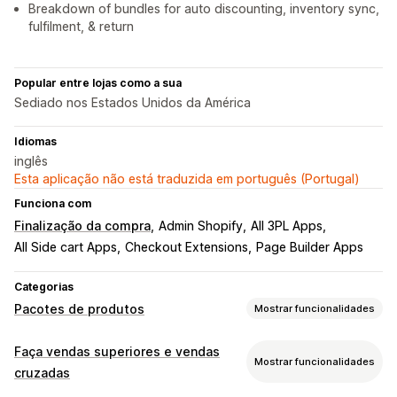
Breakdown of bundles for auto discounting, inventory sync,
fulfilment, & return
Popular entre lojas como a sua
Sediado nos Estados Unidos da América
Idiomas
inglês
Esta aplicação não está traduzida em português (Portugal)
Funciona com
Finalização da compra
Admin Shopify
All 3PL Apps
All Side cart Apps
Checkout Extensions
Page Builder Apps
Categorias
Pacotes de produtos
Mostrar funcionalidades
Tipos de pacotes
Faça vendas superiores e vendas
Mostrar funcionalidades
Pacotes fixos
Vários pacotes
Pacotes mistos
cruzadas
Pacotes de muitas variantes
Pacotes de opções infinitas