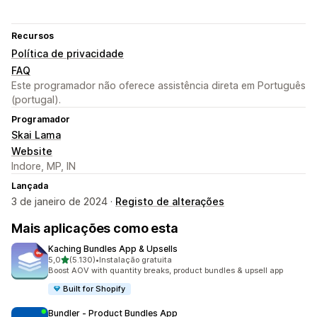
Recursos
Política de privacidade
FAQ
Este programador não oferece assistência direta em Português
(portugal).
Programador
Skai Lama
Website
Indore, MP, IN
Lançada
3 de janeiro de 2024 ·
Registo de alterações
Mais aplicações como esta
Kaching Bundles App & Upsells
de 5 estrelas
5,0
(5.130)
•
Instalação gratuita
5130 total de avaliações
Boost AOV with quantity breaks, product bundles & upsell app
Built for Shopify
Bundler ‑ Product Bundles App