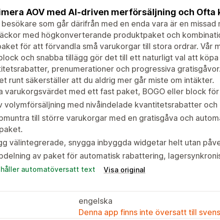
mera AOV med AI-driven merförsäljning och Ofta 
 besökare som går därifrån med en enda vara är en missad mö
tläckor med högkonverterande produktpaket och kombinatio
paket för att förvandla små varukorgar till stora ordrar. Vår
lock och snabba tillägg gör det till ett naturligt val att kö
itetsrabatter, prenumerationer och progressiva gratisgåvor
t runt säkerställer att du aldrig mer går miste om intäkter.
 varukorgsvärdet med ett fast paket, BOGO eller block för
v volymförsäljning med nivåindelade kvantitetsrabatter och 
muntra till större varukorgar med en gratisgåva och autom
paket.
g välintegrerade, snygga inbyggda widgetar helt utan påve
delning av paket för automatisk rabattering, lagersynkronis
ehåller automatöversatt text
Visa original
engelska
Denna app finns inte översatt till sven