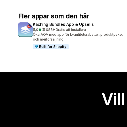
Fler appar som den här
Kaching Bundles App & Upsells
av 5 stjärnor
5,0
(5 088)
•
Gratis att installera
5088 recensioner totalt
Öka AOV med app för kvantitetsrabatter, produktpaket
och merförsäljning
Built for Shopify
Vil