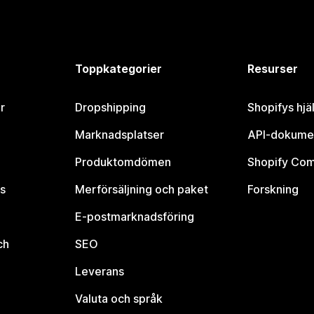
Toppkategorier
Resurser
r
Dropshipping
Shopifys hjä
Marknadsplatser
API-dokume
Produktomdömen
Shopify Co
s
Merförsäljning och paket
Forskning
E-postmarknadsföring
ch
SEO
Leverans
Valuta och språk