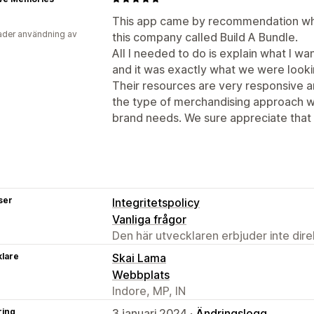
This app came by recommendation whe
der användning av
this company called Build A Bundle.
All I needed to do is explain what I w
and it was exactly what we were looki
Their resources are very responsive a
the type of merchandising approach w
brand needs. We sure appreciate that 
ser
Integritetspolicy
Vanliga frågor
Den här utvecklaren erbjuder inte dir
klare
Skai Lama
Webbplats
Indore, MP, IN
ring
3 januari 2024 ·
Ändringslogg