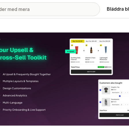
Bläddra b
ri med utvalda bilder