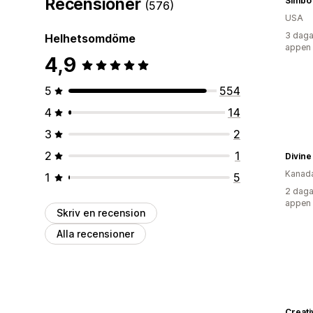
Recensioner
Simbo
(576)
USA
3 daga
Helhetsomdöme
appen
4,9
5
554
4
14
3
2
2
1
Divin
Kanad
1
5
2 daga
appen
Skriv en recension
Alla recensioner
Creat