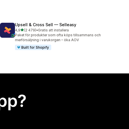
Upsell & Cross Sell — Selleasy
av 5 stjärnor
4,9
(2 479)
•
Gratis att installera
2479 recensioner totalt
Paket för produkter som ofta köps tillsammans och
merförsäljning i varukorgen – öka AOV
Built for Shopify
app?