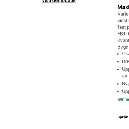
Visa demobutik
Maxi
Varje
vins
fast 
FBT-b
kvant
dygne
Öka
Dri
Upp
av 
Byg
Upp
Inn
Språk