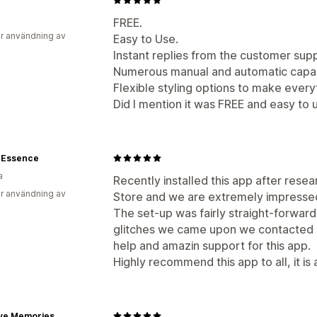
FREE.
r användning av
Easy to Use.
Instant replies from the customer sup
Numerous manual and automatic capabi
Flexible styling options to make everyt
Did I mention it was FREE and easy to 
e Essence
a
Recently installed this app after res
r användning av
Store and we are extremely impressed w
The set-up was fairly straight-forwar
glitches we came upon we contacted 
help and amazin support for this app.
Highly recommend this app to all, it i
ive Memories