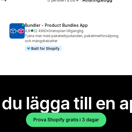
Bundler ‑ Product Bundles App
av 5 stjärnor
4,9
(2 496)
•
Gratisplan tillgänglig
2496 recensioner totalt
Tjäna mer med paketerbjudanden, paketmerförsäljning
och mängdrabatter
Built for Shopify
l du lägga till en 
Prova Shopify gratis i 3 dagar