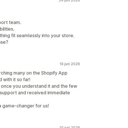
24 juni 2026
port team.
lities.
hing fit seamlessly into your store.
use?
18 juni 2026
earching many on the Shopify App
ith it so far!
d once you understand it and the few
support and received immediate
s a game-changer for us!
10 juni 2026