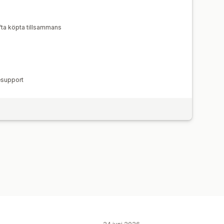
fta köpta tillsammans
vesupport