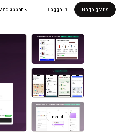
land appar
Logga in
Börja gratis
+ 5 till