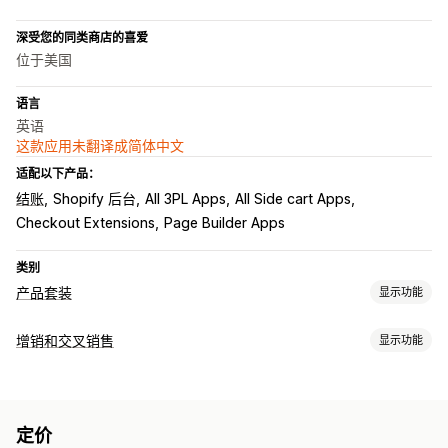
深受您的同类商店的喜爱
位于美国
语言
英语
这款应用未翻译成简体中文
适配以下产品：
结账
Shopify 后台
All 3PL Apps
All Side cart Apps
Checkout Extensions
Page Builder Apps
类别
产品套装
显示功能
套装类型
增销和交叉销售
显示功能
固定套装
合装包
混搭套装
多属性套装
无限选择套装
礼品盒
自定义
样品包
订阅套盒
批发套装
增销套装
交叉销售套装
组合购买
产品页面增销
一键附加服务
自定义 CSS
自定义 HTML
相关产品
实体产品
自定义套装
定价
拖放式编辑器
多币种
多语言
自定义规则