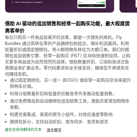
借助 AI 驱动的追加销售和经常一起购买功能，最大程度提
高客单价
每位只购买一件商品就离开的访客，都是一次错失的商机。Fly
Bundles 通过高转化率的产品捆绑包和组合，填补利润漏洞。利用
批量折扣或固定捆绑包，将小额购物车转化为大额订单。我们的捆
绑包追加销售引擎、经常一起购买 (FBT) 区块和快速附加项，让购
买更多商品成为自然而然的选择。借助数量折扣、订阅和渐进式免
费赠品来扩展业务。零代码要求和全天候支持，确保您不再错失任
何赚钱良机。
通过固定捆绑包、买一送一 (BOGO) 或经常一起购买区块来提升
购物车价值。
利用分层数量折扣和批量折扣触发条件来推动批量销售。
通过免费赠品和自动捆绑包追加销售工具，激励买家增加购物车
金额。
构建完美集成、美观的原生小组件，对商店速度零影响
捆绑包拆分，支持自动折扣、库存同步、发货和退货
包含自动翻译的文本
显示原文