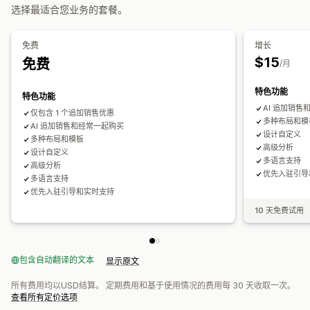
您可以设置的定价
选择最适合您业务的套餐。
优惠和建议
固定定价
分层定价
数量折扣
折扣
批量折扣
固定折扣
免费赠品
免运费
附加产品
产品推荐
组合购买
套装
数量折扣
百分比折扣
买一送一
订阅
批量定价
批发价
动态定价
免费
增长
批量折扣
分层折扣
订阅升级
自定义定价
$15
免费
/月
分析
特色功能
特色功能
点击率
转化率
AI 追加销售
仅包含 1 个追加销售优惠
多种布局和模
AI 追加销售和经常一起购买
设计自定义
多种布局和模板
高级分析
设计自定义
多语言支持
高级分析
优先入驻引导
多语言支持
优先入驻引导和实时支持
10 天免费试用
包含自动翻译的文本
显示原文
所有费用均以USD结算。 定期费用和基于使用情况的费用每 30 天收取一次。
查看所有定价选项