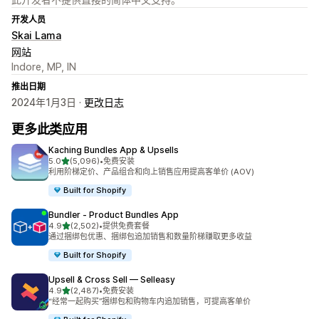
开发人员
Skai Lama
网站
Indore, MP, IN
推出日期
2024年1月3日 ·
更改日志
更多此类应用
Kaching Bundles App & Upsells
星（满分 5 星）
5.0
(5,096)
•
免费安装
总共 5096 条评论
利用阶梯定价、产品组合和向上销售应用提高客单价 (AOV)
Built for Shopify
Bundler ‑ Product Bundles App
星（满分 5 星）
4.9
(2,502)
•
提供免费套餐
总共 2502 条评论
通过捆绑包优惠、捆绑包追加销售和数量阶梯赚取更多收益
Built for Shopify
Upsell & Cross Sell — Selleasy
星（满分 5 星）
4.9
(2,487)
•
免费安装
总共 2487 条评论
“经常一起购买”捆绑包和购物车内追加销售，可提高客单价