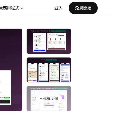
覽應用程式
登入
免費開始
+ 還有 5 個