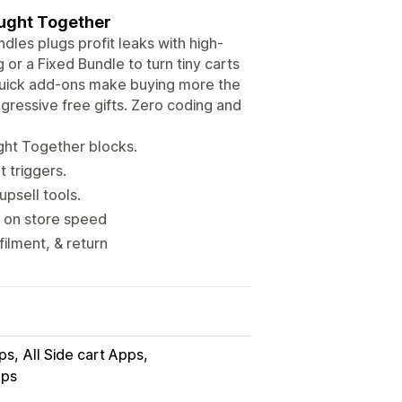
ought Together
ndles plugs profit leaks with high-
or a Fixed Bundle to turn tiny carts
 quick add-ons make buying more the
ogressive free gifts. Zero coding and
ght Together blocks.
 triggers.
upsell tools.
t on store speed
filment, & return
pps
All Side cart Apps
pps