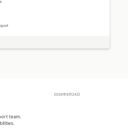
s
pport
2026年6月24日
port team.
lities.