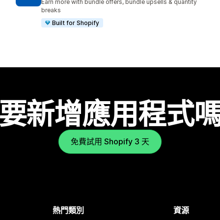
Earn more with bundle offers, bundle upsells & quantity
breaks
Built for Shopify
要新增應用程式
免費試用 Shopify 3 天
熱門類別
資源