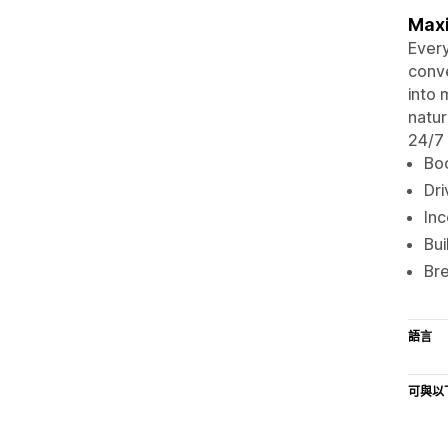
Maxi
Every
conve
into 
natur
24/7 
Boo
Dri
Inc
Bui
Bre
語言
可與以