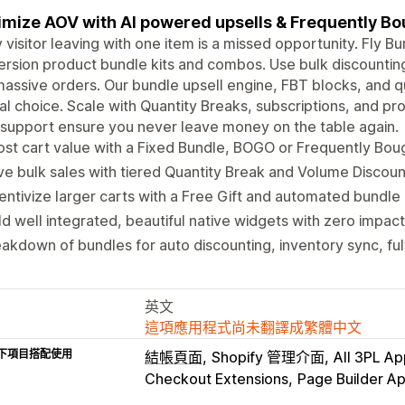
mize AOV with AI powered upsells & Frequently B
 visitor leaving with one item is a missed opportunity. Fly Bu
rsion product bundle kits and combos. Use bulk discounting 
massive orders. Our bundle upsell engine, FBT blocks, and
al choice. Scale with Quantity Breaks, subscriptions, and pr
support ensure you never leave money on the table again.
st cart value with a Fixed Bundle, BOGO or Frequently Bou
ve bulk sales with tiered Quantity Break and Volume Discount
entivize larger carts with a Free Gift and automated bundle 
ld well integrated, beautiful native widgets with zero impac
akdown of bundles for auto discounting, inventory sync, ful
英文
這項應用程式尚未翻譯成繁體中文
下項目搭配使用
結帳頁面
Shopify 管理介面
All 3PL A
Checkout Extensions
Page Builder A