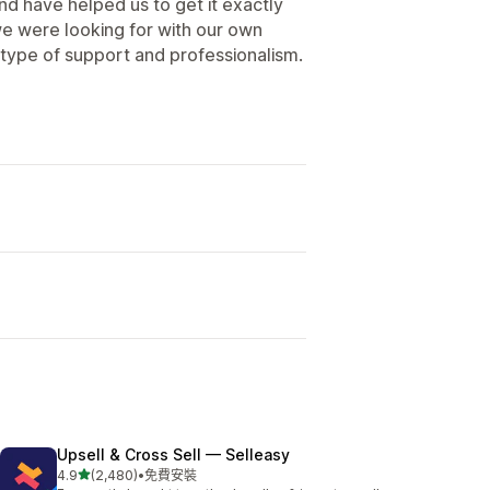
nd have helped us to get it exactly
e were looking for with our own
type of support and professionalism.
Upsell & Cross Sell — Selleasy
滿分 5 顆星
4.9
(2,480)
•
免費安裝
共有 2480 則評價