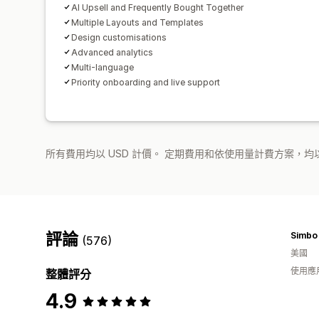
AI Upsell and Frequently Bought Together
Multiple Layouts and Templates
Design customisations
Advanced analytics
Multi-language
Priority onboarding and live support
所有費用均以 USD 計價。 定期費用和依使用量計費方案，均以
評論
Simbo
(576)
美國
使用應
整體評分
4.9