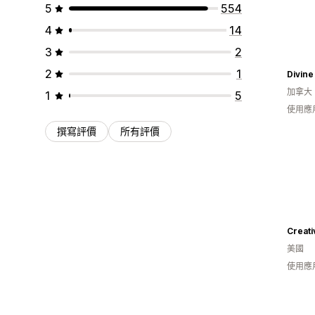
5
554
4
14
3
2
2
1
Divin
加拿大
1
5
使用應
撰寫評價
所有評價
Creat
美國
使用應