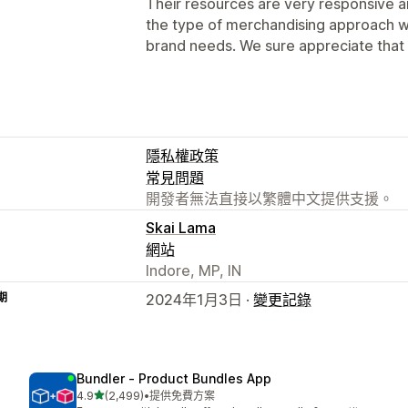
Their resources are very responsive a
the type of merchandising approach w
brand needs. We sure appreciate that 
隱私權政策
常見問題
開發者無法直接以繁體中文提供支援。
Skai Lama
網站
Indore, MP, IN
期
2024年1月3日 ·
變更記錄
Bundler ‑ Product Bundles App
滿分 5 顆星
4.9
(2,499)
•
提供免費方案
共有 2499 則評價