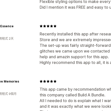
Flexible styling options to make everyt
Did I mention it was FREE and easy to 
e Essence
Recently installed this app after res
用程式 2天
Store and we are extremely impressed w
The set-up was fairly straight-forwar
glitches we came upon we contacted 
help and amazin support for this app.
Highly recommend this app to all, it i
ive Memories
This app came by recommendation whe
用程式 9個月
this company called Build A Bundle.
All I needed to do is explain what I w
and it was exactly what we were looki