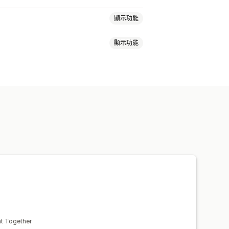
顯示功能
顯示功能
裝組合
無限選項套裝組合
禮盒
套裝組合
交叉銷售套裝組合
CSS
自訂 HTML
拖放式編輯器
品
自訂套裝組合
量購買折扣
固定折扣
百分比折扣
薦
經常一起購買的商品
套裝組合
定價
自訂定價
升級
ht Together