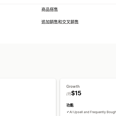
商品搭售
套裝組合類型
追加銷售和交叉銷售
固定套裝
組合包
混搭套裝組合
子類套
自訂
樣品包
訂閱箱
批發套裝組合
追加銷售
產品頁面追加銷售
一鍵加入商品
自訂 
經常一起購買的商品
相關商品
實體商
多種幣別
多國語言
自訂規則
可設定的定價
銷售內容和建議
固定定價
分層定價
數量折扣
折扣
大
免費贈品
免運費
商品附加元件
商品推
買一送一
訂閱
大量定價
批發價
動態
數量折扣
大量購買折扣
分層折扣
訂閱
分析
Growth
點閱率
轉換率
$15
/月
功能
AI Upsell and Frequently Boug