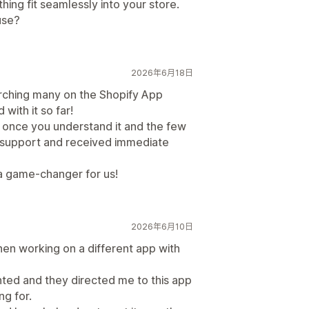
hing fit seamlessly into your store.
use?
2026年6月18日
earching many on the Shopify App
ith it so far!
d once you understand it and the few
support and received immediate
s a game-changer for us!
2026年6月10日
n working on a different app with
anted and they directed me to this app
ng for.