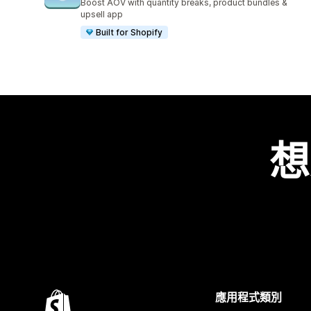
Boost AOV with quantity breaks, product bundles &
upsell app
Built for Shopify
想
應用程式類別