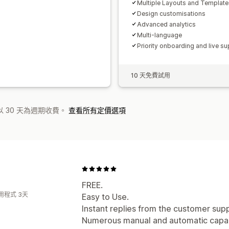
Multiple Layouts and Template
Design customisations
Advanced analytics
Multi-language
Priority onboarding and live su
10 天免費試用
 30 天為週期收費。
查看所有定價選項
FREE.
用程式 3天
Easy to Use.
Instant replies from the customer sup
Numerous manual and automatic capabi