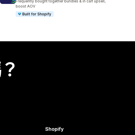
Frequently bought together bundles & in cart upsell,
boost AOV
Built for Shopify
嗎？
Shopify