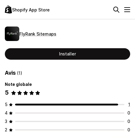
Shopify App Store
FlyRank Sitemaps
Installer
Avis
(1)
Note globale
5
5
1
4
0
3
0
2
0