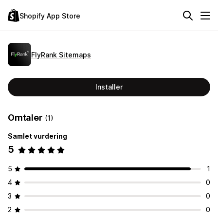
Shopify App Store
FlyRank Sitemaps
Installer
Omtaler
(1)
Samlet vurdering
5
5
1
4
0
3
0
2
0