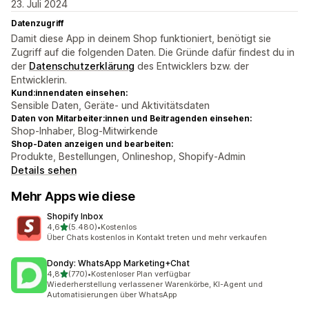
23. Juli 2024
Datenzugriff
Damit diese App in deinem Shop funktioniert, benötigt sie
Zugriff auf die folgenden Daten. Die Gründe dafür findest du in
der
Datenschutzerklärung
des Entwicklers bzw. der
Entwicklerin.
Kund:innendaten einsehen:
Sensible Daten, Geräte- und Aktivitätsdaten
Daten von Mitarbeiter:innen und Beitragenden einsehen:
Shop-Inhaber, Blog-Mitwirkende
Shop-Daten anzeigen und bearbeiten:
Produkte, Bestellungen, Onlineshop, Shopify-Admin
Details sehen
Mehr Apps wie diese
Shopify Inbox
von 5 Sternen
4,6
(5.480)
•
Kostenlos
5480 Rezensionen insgesamt
Über Chats kostenlos in Kontakt treten und mehr verkaufen
Dondy: WhatsApp Marketing+Chat
von 5 Sternen
4,8
(770)
•
Kostenloser Plan verfügbar
770 Rezensionen insgesamt
Wiederherstellung verlassener Warenkörbe, KI-Agent und
Automatisierungen über WhatsApp