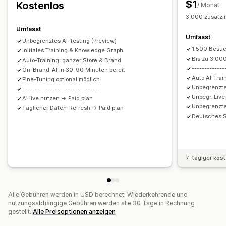
$1
Kostenlos
/ Monat
Schnelle Antworten
Versandbenachrichtigungen
3.000 zusätzl
Bestellupdates
Cross-Selling
Upsell
Umfasst
Umfasst
Unbegrenztes AI-Testing (Preview)
Anpassung
1.500 Besuc
Initiales Training & Knowledge Graph
Farbe und Schriftart
Emojis und Sticker
Chatfenster
Bis zu 3.000
Auto-Training: ganzer Store & Brand
-------------
Geschäftszeiten
On-Brand-AI in 30-90 Minuten bereit
Begrüßungsnachrichten
Auto AI-Trai
Fine-Tuning optional möglich
Chatschaltflächen
Tagging
Chatzuweisung
Chatflows
Unbegrenzte
------------------------------
Agentavatar
Unbegr. Live
AI live nutzen → Paid plan
Unbegrenzte
Täglicher Daten-Refresh → Paid plan
Deutsches S
7-tägiger kos
Alle Gebühren werden in USD berechnet. Wiederkehrende und
nutzungsabhängige Gebühren werden alle 30 Tage in Rechnung
gestellt.
Alle Preisoptionen anzeigen