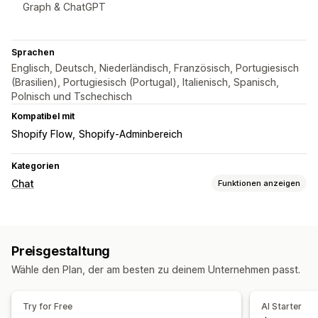
Graph & ChatGPT
Sprachen
Englisch, Deutsch, Niederländisch, Französisch, Portugiesisch
(Brasilien), Portugiesisch (Portugal), Italienisch, Spanisch,
Polnisch und Tschechisch
Kompatibel mit
Shopify Flow
Shopify-Adminbereich
Kategorien
Chat
Funktionen anzeigen
Nachrichten in Echtzeit
KI-Chatbots
Live-Chat
Chat per E-Mail
Social Media
Preisgestaltung
Mehrere Sprachen
Übersetzung in Echtzeit
Rückruf
Wähle den Plan, der am besten zu deinem Unternehmen passt.
Verhaltensverfolgung
Agentstatistiken
Kundeneinblicke
Automatisierte Antworten
Try for Free
AI Starter
Rabatte
FAQs
Begrüßungen
Produktempfehlungen