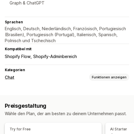
Graph & ChatGPT
Sprachen
Englisch, Deutsch, Niederländisch, Französisch, Portugiesisch
(Brasilien), Portugiesisch (Portugal), Italienisch, Spanisch,
Polnisch und Tschechisch
Kompatibel mit
Shopify Flow
Shopify-Adminbereich
Kategorien
Chat
Funktionen anzeigen
Nachrichten in Echtzeit
KI-Chatbots
Live-Chat
Chat per E-Mail
Social Media
Preisgestaltung
Mehrere Sprachen
Übersetzung in Echtzeit
Rückruf
Wähle den Plan, der am besten zu deinem Unternehmen passt.
Verhaltensverfolgung
Agentstatistiken
Kundeneinblicke
Automatisierte Antworten
Try for Free
AI Starter
Rabatte
FAQs
Begrüßungen
Produktempfehlungen