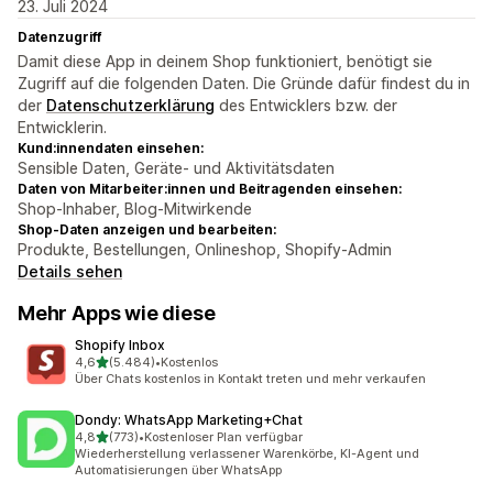
23. Juli 2024
Datenzugriff
Damit diese App in deinem Shop funktioniert, benötigt sie
Zugriff auf die folgenden Daten. Die Gründe dafür findest du in
der
Datenschutzerklärung
des Entwicklers bzw. der
Entwicklerin.
Kund:innendaten einsehen:
Sensible Daten, Geräte- und Aktivitätsdaten
Daten von Mitarbeiter:innen und Beitragenden einsehen:
Shop-Inhaber, Blog-Mitwirkende
Shop-Daten anzeigen und bearbeiten:
Produkte, Bestellungen, Onlineshop, Shopify-Admin
Details sehen
Mehr Apps wie diese
Shopify Inbox
von 5 Sternen
4,6
(5.484)
•
Kostenlos
5484 Rezensionen insgesamt
Über Chats kostenlos in Kontakt treten und mehr verkaufen
Dondy: WhatsApp Marketing+Chat
von 5 Sternen
4,8
(773)
•
Kostenloser Plan verfügbar
773 Rezensionen insgesamt
Wiederherstellung verlassener Warenkörbe, KI-Agent und
Automatisierungen über WhatsApp