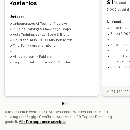
$1
Kostenlos
/ Monat
Schnelle Antworten
Versandbenachrichtigungen
3.000 zusätzl
Bestellupdates
Cross-Selling
Upsell
Umfasst
Umfasst
Unbegrenztes AI-Testing (Preview)
Anpassung
1.500 Besuc
Initiales Training & Knowledge Graph
Farbe und Schriftart
Emojis und Sticker
Chatfenster
Bis zu 3.000
Auto-Training: ganzer Store & Brand
-------------
Geschäftszeiten
On-Brand-AI in 30-90 Minuten bereit
Begrüßungsnachrichten
Auto AI-Trai
Fine-Tuning optional möglich
Chatschaltflächen
Tagging
Chatzuweisung
Chatflows
Unbegrenzte
------------------------------
Agentavatar
Unbegr. Live
AI live nutzen → Paid plan
Unbegrenzte
Täglicher Daten-Refresh → Paid plan
Deutsches S
7-tägiger kos
Alle Gebühren werden in USD berechnet. Wiederkehrende und
nutzungsabhängige Gebühren werden alle 30 Tage in Rechnung
gestellt.
Alle Preisoptionen anzeigen