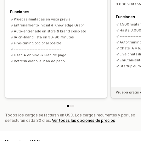
3.000 visitant
Respuestas automatizadas
Funciones
Funciones
Descuentos
Preguntas frecuentes
Saludos
Pruebas ilimitadas en vista previa
1.500 visita
Recomendaciones de productos
Entrenamiento inicial & Knowledge Graph
Respuestas rápidas
Hasta 3.000
Auto-entrenado en store & brand completo
Alertas de envío
Actualizaciones de pedidos
-------------
IA on-brand lista en 30-90 minutos
Venta cruzada
Venta adicional
Auto trainin
Fine-tuning opcional posible
Chats IA y b
------------------------------
Personalización
Live chats i
Usar IA en vivo → Plan de pago
Enrutamiento
Refresh diario → Plan de pago
Color y fuente
Emojis y stickers
Ventana del chat
Startup eur
Horario de apertura
Mensajes de bienvenida
Botones del chat
Etiquetas
Asignación del chat
Flujos del chat
Avatar del agente
Prueba gratis 
Todos los cargos se facturan en USD. Los cargos recurrentes y por uso
se facturan cada 30 días.
Ver todas las opciones de precios