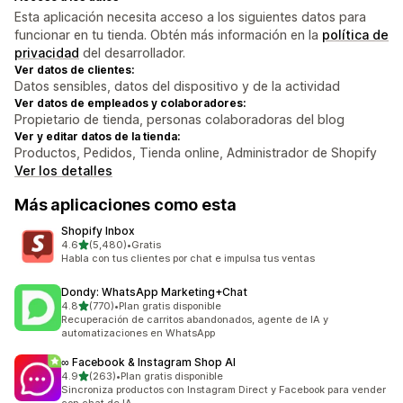
Esta aplicación necesita acceso a los siguientes datos para
funcionar en tu tienda. Obtén más información en la
política de
privacidad
del desarrollador.
Ver datos de clientes:
Datos sensibles, datos del dispositivo y de la actividad
Ver datos de empleados y colaboradores:
Propietario de tienda, personas colaboradoras del blog
Ver y editar datos de la tienda:
Productos, Pedidos, Tienda online, Administrador de Shopify
Ver los detalles
Más aplicaciones como esta
Shopify Inbox
de 5 estrellas
4.6
(5,480)
•
Gratis
5480 reseñas en total
Habla con tus clientes por chat e impulsa tus ventas
Dondy: WhatsApp Marketing+Chat
de 5 estrellas
4.8
(770)
•
Plan gratis disponible
770 reseñas en total
Recuperación de carritos abandonados, agente de IA y
automatizaciones en WhatsApp
∞ Facebook & Instagram Shop AI
de 5 estrellas
4.9
(263)
•
Plan gratis disponible
263 reseñas en total
Sincroniza productos con Instagram Direct y Facebook para vender