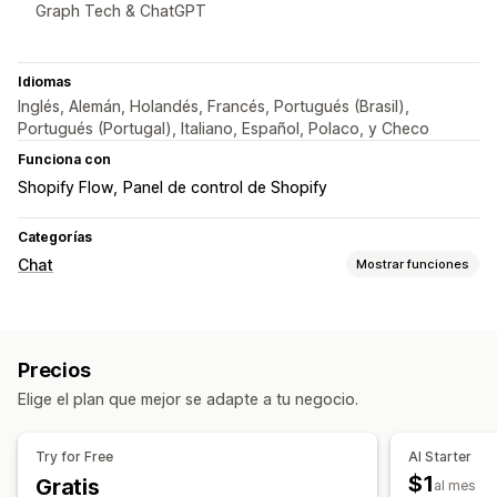
Graph Tech & ChatGPT
Idiomas
Inglés, Alemán, Holandés, Francés, Portugués (Brasil),
Portugués (Portugal), Italiano, Español, Polaco, y Checo
Funciona con
Shopify Flow
Panel de control de Shopify
Categorías
Chat
Mostrar funciones
Mensajería en tiempo real
Chatbots de IA
Chat en vivo
Chat de correo electrónico
Precios
Redes sociales
Múltiples idiomas
Elige el plan que mejor se adapte a tu negocio.
Traducción en tiempo real
Devolución de llamada
Seguimiento del comportamiento
Try for Free
AI Starter
Informes y estadísticas del agente
$1
Gratis
al mes
Información útil de los clientes