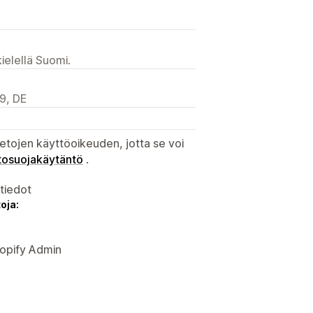
ielellä Suomi.
9, DE
etojen käyttöoikeuden, jotta se voi
tosuojakäytäntö
.
atiedot
oja:
hopify Admin