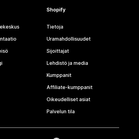
Shopify
jekeskus
Tietoja
ntaatio
Uramahdollisuudet
eisö
Sijoittajat
i
Lehdistö ja media
Kumppanit
Affiliate-kumppanit
Oikeudelliset asiat
Palvelun tila