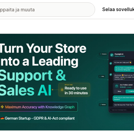
Selaa sovellu
elykuvagalleria