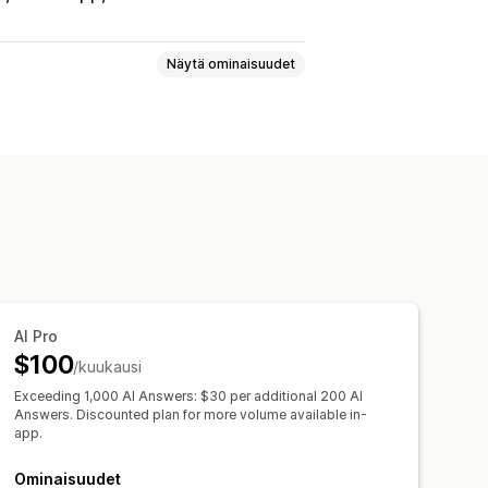
Näytä ominaisuudet
ostikeskustelut
Some
Takaisinsoitto
elijoiden analytiikka
Asiakastiedot
kset
Tuotesuositukset
Tilauspäivitykset
Ristiinmyynti
AI Pro
$100
/kuukausi
Exceeding 1,000 AI Answers: $30 per additional 200 AI
kkuna
Aukioloajat
Tervetuloviestit
Answers. Discounted plan for more volume available in-
app.
elujen kohdistaminen
an avatar
Ominaisuudet