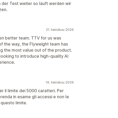
n der Test weiter so läuft werden wir
zen.
21. heinäkuu 2026
en better team. TTV for us was
 of the way, the Flyweight team has
ng the most value out of the product.
oking to introduce high-quality AI
erience.
16. heinäkuu 2026
 il limite dei 5000 caratteri. Per
prenda in esame gli accessi e non le
questo limite.