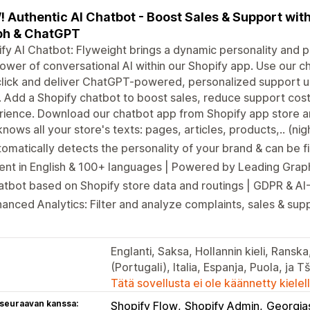
 Authentic AI Chatbot - Boost Sales & Support wit
ph & ChatGPT
fy AI Chatbot: Flyweight brings a dynamic personality and 
ower of conversational AI within our Shopify app. Use our ch
lick and deliver ChatGPT-powered, personalized support usi
. Add a Shopify chatbot to boost sales, reduce support co
ience. Download our chatbot app from Shopify app store an
knows all your store's texts: pages, articles, products,.. (nig
omatically detects the personality of your brand & can be f
ent in English & 100+ languages | Powered by Leading Gra
tbot based on Shopify store data and routings | GDPR & AI
anced Analytics: Filter and analyze complaints, sales & supp
Englanti, Saksa, Hollannin kieli, Ranska,
(Portugali), Italia, Espanja, Puola, ja T
Tätä sovellusta ei ole käännetty kiele
 seuraavan kanssa:
Shopify Flow
Shopify Admin
Georgia