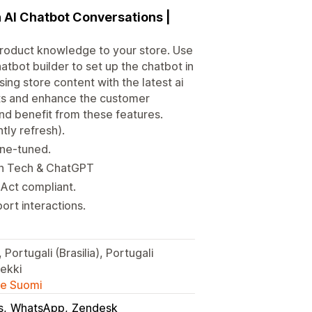
h AI Chatbot Conversations |
product knowledge to your store. Use
atbot builder to set up the chatbot in
ng store content with the latest ai
sts and enhance the customer
d benefit from these features.
htly refresh).
ine-tuned.
ph Tech & ChatGPT
-Act compliant.
ort interactions.
 Portugali (Brasilia), Portugali
šekki
lle Suomi
s
WhatsApp
Zendesk