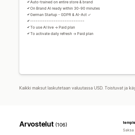
Auto-trained on entire store & brand
On Brand AI ready within 30-90 minutes
German Startup - GDPR & AI-Act ✓
------------------------------
To use AI live → Paid plan
To activate daily refresh → Paid plan
Kaikki maksut laskutetaan valuutassa USD. Toistuvat ja kä
Arvostelut
temple
(106)
Saksa