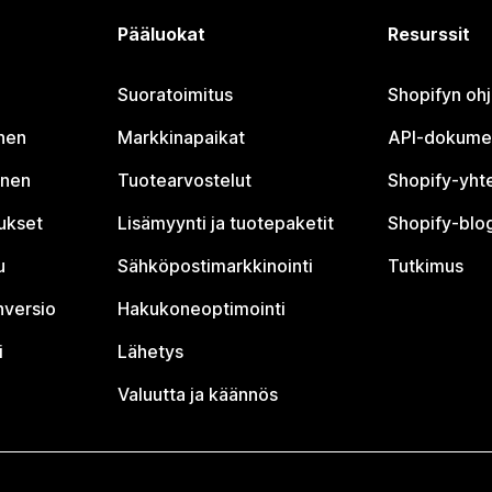
Pääluokat
Resurssit
Suoratoimitus
Shopifyn oh
nen
Markkinapaikat
API-dokume
inen
Tuotearvostelut
Shopify-yht
tukset
Lisämyynti ja tuotepaketit
Shopify-blog
u
Sähköpostimarkkinointi
Tutkimus
nversio
Hakukoneoptimointi
i
Lähetys
Valuutta ja käännös