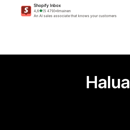
Shopify Inbox
/ 5 tähteä
4,6
(5 479)
•
Ilmainen
5479 arvostelua yhteensä
An AI sales associate that knows your customers
Halua