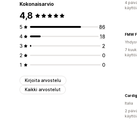
4 päiv
Kokonaisarvio
käyttö
4,8
5
86
FMW F
4
18
Yhdysv
3
2
7 kuuk
2
0
käyttö
1
0
Kirjoita arvostelu
Kaikki arvostelut
Cardig
Italia
2 päiv
käyttö