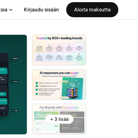
ksia
Kirjaudu sisään
Aloita maksutta
+ 3 lisää