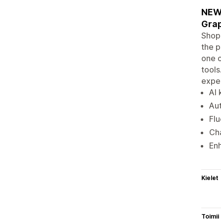
NEW!
Gra
Shopi
the p
one c
tools
exper
AI 
Aut
Flu
Cha
Enh
Kielet
Toimii