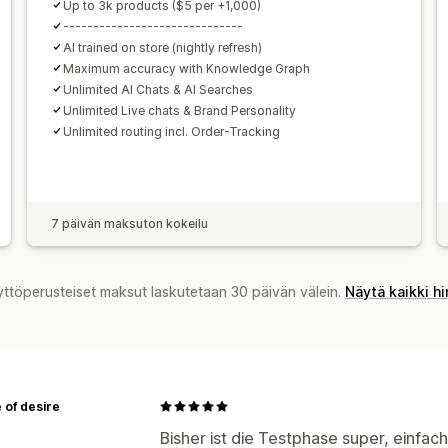
Up to 3k products ($5 per +1,000)
------------------------------
AI trained on store (nightly refresh)
Maximum accuracy with Knowledge Graph
Unlimited AI Chats & AI Searches
Unlimited Live chats & Brand Personality
Unlimited routing incl. Order-Tracking
7 päivän maksuton kokeilu
yttöperusteiset maksut laskutetaan 30 päivän välein.
Näytä kaikki h
 of desire
Bisher ist die Testphase super, einfac