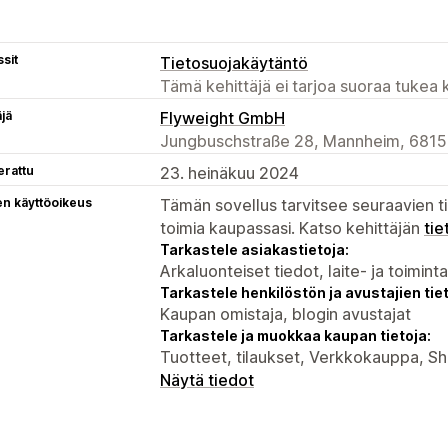
sit
Tietosuojakäytäntö
Tämä kehittäjä ei tarjoa suoraa tukea k
äjä
Flyweight GmbH
Jungbuschstraße 28, Mannheim, 6815
erattu
23. heinäkuu 2024
en käyttöoikeus
Tämän sovellus tarvitsee seuraavien ti
toimia kaupassasi. Katso kehittäjän
tie
Tarkastele asiakastietoja:
Arkaluonteiset tiedot, laite- ja toimint
Tarkastele henkilöstön ja avustajien tiet
Kaupan omistaja, blogin avustajat
Tarkastele ja muokkaa kaupan tietoja:
Tuotteet, tilaukset, Verkkokauppa, S
Näytä tiedot