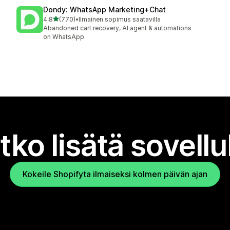
Dondy: WhatsApp Marketing+Chat
/ 5 tähteä
4,8
(770)
•
Ilmainen sopimus saatavilla
770 arvostelua yhteensä
Abandoned cart recovery, AI agent & automations
on WhatsApp
tko lisätä sovell
Kokeile Shopifyta ilmaiseksi kolmen päivän ajan