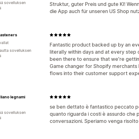
ää sovelluksen
Struktur, guter Preis und gute KI! Wen
ä
die App auch für unseren US Shop nut
asteners
allat
Fantastic product backed up by an ev
autta sovelluksen
literally within days and at every step
ä
been there to ensure that we're getti
Game changer for Shopify merchants lo
flows into their customer support exp
liano legnami
se ben dettato è fantastico peccato per
ää sovelluksen
quanto riguarda i costi è assurdo che 
ä
conversazioni. Speriamo venga risolto 