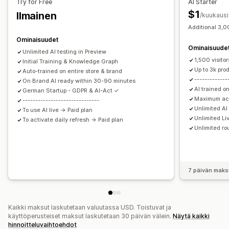
Try for Free
AI Starter
Automaattiset vastaukset
$1
Ilmainen
/kuukausi
Alennukset
Usein kysyttyä
Tervehdykset
Additional 3,00
Tuotesuositukset
Pikavastaukset
Toimitusilmoitukset
Ominaisuudet
Ominaisuude
Tilauspäivitykset
Ristiinmyynti
Lisämyynti
Unlimited AI testing in Preview
1,500 visito
Initial Training & Knowledge Graph
Mukautukset
Up to 3k pro
Auto-trained on entire store & brand
-------------
Väri ja fontti
On Brand AI ready within 30-90 minutes
Emojit ja tarrat
Chatti-ikkuna
Aukioloajat
AI trained on
German Startup - GDPR & AI-Act ✓
Tervetuloviestit
Chattipainikkeet
Tunnisteet
Maximum ac
------------------------------
Keskustelujen kohdistaminen
Keskustelukehotteet
Unlimited A
To use AI live → Paid plan
Unlimited Li
To activate daily refresh → Paid plan
Asiakaspalvelijan avatar
Unlimited ro
7 päivän maks
Kaikki maksut laskutetaan valuutassa USD. Toistuvat ja
käyttöperusteiset maksut laskutetaan 30 päivän välein.
Näytä kaikki
hinnoitteluvaihtoehdot