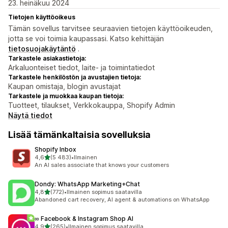
23. heinäkuu 2024
Tietojen käyttöoikeus
Tämän sovellus tarvitsee seuraavien tietojen käyttöoikeuden,
jotta se voi toimia kaupassasi. Katso kehittäjän
tietosuojakäytäntö
.
Tarkastele asiakastietoja:
Arkaluonteiset tiedot, laite- ja toimintatiedot
Tarkastele henkilöstön ja avustajien tietoja:
Kaupan omistaja, blogin avustajat
Tarkastele ja muokkaa kaupan tietoja:
Tuotteet, tilaukset, Verkkokauppa, Shopify Admin
Näytä tiedot
Lisää tämänkaltaisia sovelluksia
Shopify Inbox
/ 5 tähteä
4,6
(5 483)
•
Ilmainen
5483 arvostelua yhteensä
An AI sales associate that knows your customers
Dondy: WhatsApp Marketing+Chat
/ 5 tähteä
4,8
(772)
•
Ilmainen sopimus saatavilla
772 arvostelua yhteensä
Abandoned cart recovery, AI agent & automations on WhatsApp
∞ Facebook & Instagram Shop AI
/ 5 tähteä
4,9
(265)
•
Ilmainen sopimus saatavilla