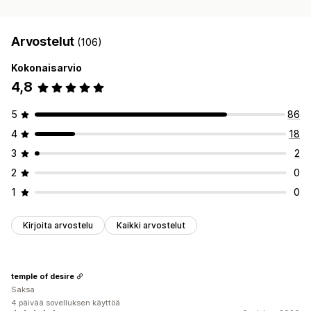
Arvostelut
(106)
Kokonaisarvio
4,8
5
86
4
18
3
2
2
0
1
0
Kirjoita arvostelu
Kaikki arvostelut
temple of desire
Saksa
4 päivää sovelluksen käyttöä