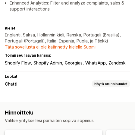
Enhanced Analytics: Filter and analyze complaints, sales &
support interactions.
Kielet
Englanti, Saksa, Hollannin kieli, Ranska, Portugali (Brasilia),
Portugali (Portugali), Italia, Espanja, Puola, ja Tšekki
Tätä sovellusta ei ole käännetty kielelle Suomi
Toimii seuraavan kanssa:
Shopify Flow
Shopify Admin
Georgias
WhatsApp
Zendesk
Luokat
Chatti
Näytä ominaisuudet
Reaaliaikaiset viestit
Tekoälychattibotit
Livechatti
Sähköpostikeskustelut
Hinnoittelu
Some
Monikielisyys
Reaaliaikainen käännös
Valitse yrityksellesi parhaiten sopiva sopimus.
Takaisinsoitto
Käyttäytymisen seuranta
Asiakaspalvelijoiden analytiikka
Asiakastiedot