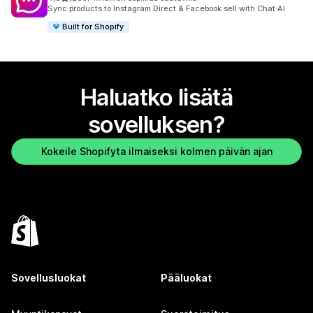
265 arvostelua yhteensä
Sync products to Instagram Direct & Facebook sell with Chat AI
Built for Shopify
Haluatko lisätä
sovelluksen?
Kokeile Shopifyta ilmaiseksi kolmen päivän ajan
Sovellusluokat
Pääluokat