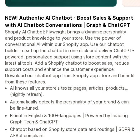
NEW! Authentic AI Chatbot - Boost Sales & Support
with AI Chatbot Conversations | Graph & ChatGPT
Shopify AI Chatbot: Flyweight brings a dynamic personality
and product knowledge to your store. Use the power of
conversational AI within our Shopify app. Use our chatbot
builder to set up the chatbot in one click and deliver ChatGPT-
powered, personalized support using store content with the
latest ai tools. Add a Shopify chatbot to boost sales, reduce
support costs and enhance the customer experience.
Download our chatbot app from Shopify app store and benefit
from these features.
AI knows all your store's texts: pages, articles, products,..
(nightly refresh).
Automatically detects the personality of your brand & can
be fine-tuned.
Fluent in English & 100+ languages | Powered by Leading
Graph Tech & ChatGPT
Chatbot based on Shopify store data and routings | GDPR &
AI-Act compliant.