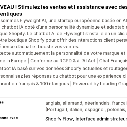
EAU ! Stimulez les ventes et l'assistance avec de
entiques
 sommes Flyweight AI, une startup européenne basée en A
 chatbot IA doté d’une personnalité dynamique et adaptable,
que Shopify. Le chatbot AI de Flyweight s’installe en un clic
tre boutique Shopify pour offrir des interactions client per
érience d’achat et booste vos ventes.
ecte automatiquement la personnalité de votre marque et p
e in Europe | Conforme au RGPD & à l'AI Act | Chat Françai
tbot IA basé sur vos données Shopify actuelles et routages
sonnalisez les réponses du chatbot pour une expérience cl
urant en français & 100+ langues | Powered by Leading Gr
es
anglais, allemand, néerlandais, françai
(Portugal), italien, espagnol, polonais
ionne avec
Shopify Flow
Interface administrateu