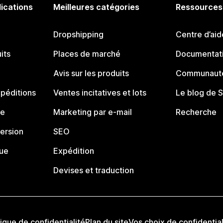
lications
Meilleures catégories
Ressources
Dropshipping
Centre d’aid
its
Places de marché
Documentati
Avis sur les produits
Communauté
péditions
Ventes incitatives et lots
Le blog de 
ue
Marketing par e-mail
Recherche
ersion
SEO
que
Expédition
Devises et traduction
tique de confidentialité
Plan du site
Vos choix de confidential