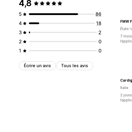
4,8
5
86
FMW F
4
18
États-
3
2
7 mois 
2
0
l’appli
1
0
Écrire un avis
Tous les avis
Cardig
Italie
2 jours
l’appli