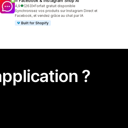
∞ Facebook & Instagram Shop AI
étoile(s) sur 5
4,9
(263)
•
Forfait gratuit disponible
263 avis au total
Synchronisez vos produits sur Instagram Direct et
Facebook, et vendez grâce au chat par IA
Built for Shopify
pplication ?