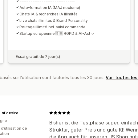
------------------------------
Auto-formation IA (MAJ nocturne)
Chats IA & recherches IA illimités
Live chats illimités & Brand Personality
Routage illimité incl. suivi commande
Startup européenne 🇪🇺 RGPD & AI-Act ✓
Essai gratuit de 7 jour(s)
basés sur l’utilisation sont facturés tous les 30 jours.
Voir toutes les
 of desire
agne
Bisher ist die Testphase super, einfac
 d’utilisation de
Struktur, guter Preis und gute KI! Wen
cation
die App auch für unseren US Shop nut