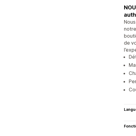
NOUV
auth
Nous
notre
bouti
de vo
l’exp
Dét
Mad
Cha
Per
Co
Langu
Fonct