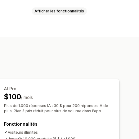
Afficher les fonctionnalités
tant l’IA
Multilingue
s agents
Informations sur le client
andations de produits
te incitative
AI Pro
Fenêtre de chat
$100
/ mois
Flux de chat
Avatar d’agent
Plus de 1.000 réponses IA : 30 $ pour 200 réponses IA de
plus. Plan à prix réduit pour plus de volume dans l'app.
Fonctionnalités
Visiteurs illimités
Jusqu'à 10.000 produits (5 $ / +1.000)