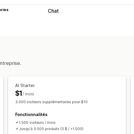
ories
Chat
Messagerie en temps réel
Agent conversationnel (chatbot) exploi
Traduction en temps réel
Analyse de
Réponses automatisées
Réductions
FAQ
Salutations
Recomm
ntreprise.
Réponses rapides
Vente croisée
Ven
Personnalisation
AI Starter
Couleur et police
Emojis et vignettes
$1
/ mois
Message d’accueil
Boutons du chat
3.000 visiteurs supplémentaires pour $10
Fonctionnalités
1.500 visiteurs / mois
Jusqu'à 3.000 produits (5 $ / +1.000)