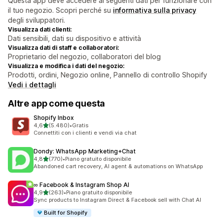
Questa app deve accedere ai seguenti dati per funzionare con
il tuo negozio. Scopri perché su
informativa sulla privacy
degli sviluppatori.
Visualizza dati clienti:
Dati sensibili, dati su dispositivo e attività
Visualizza dati di staff e collaboratori:
Proprietario del negozio, collaboratori del blog
Visualizza e modifica i dati del negozio:
Prodotti, ordini, Negozio online, Pannello di controllo Shopify
Vedi i dettagli
Altre app come questa
Shopify Inbox
stelle su 5
4,6
(5.480)
•
Gratis
5480 recensioni totali
Connettiti con i clienti e vendi via chat
Dondy: WhatsApp Marketing+Chat
stelle su 5
4,8
(770)
•
Piano gratuito disponibile
770 recensioni totali
Abandoned cart recovery, AI agent & automations on WhatsApp
∞ Facebook & Instagram Shop AI
stelle su 5
4,9
(263)
•
Piano gratuito disponibile
263 recensioni totali
Sync products to Instagram Direct & Facebook sell with Chat AI
Built for Shopify