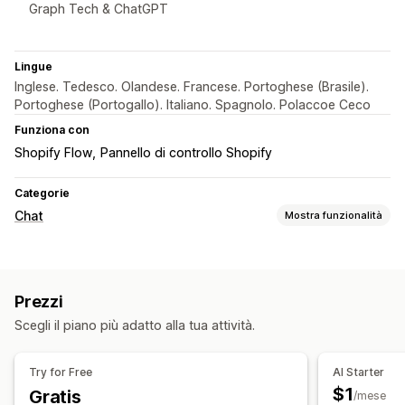
Graph Tech & ChatGPT
Lingue
Inglese. Tedesco. Olandese. Francese. Portoghese (Brasile).
Portoghese (Portogallo). Italiano. Spagnolo. Polaccoe Ceco
Funziona con
Shopify Flow
Pannello di controllo Shopify
Categorie
Chat
Mostra funzionalità
Messaggistica in tempo reale
Chatbot basato sull’IA
Live Chat
Chat tramite email
Prezzi
Social media
Multilingua
Traduzione in tempo reale
Scegli il piano più adatto alla tua attività.
Callback
Monitoraggio comportamentale
Analisi degli agenti
Dati sui clienti
Try for Free
AI Starter
Risposte automatiche
$1
Gratis
/mese