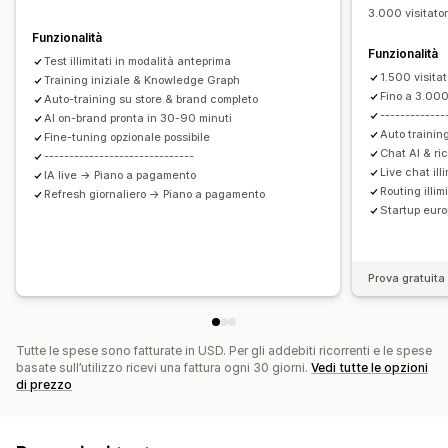
Sconti
Domande frequenti
Saluti
Prodotti consigliati
3.000 visitator
Risposte rapide
Avvisi di spedizione
Funzionalità
Funzionalità
Aggiornamenti sugli ordini
Cross-selling
Upselling
Test illimitati in modalità anteprima
1.500 visitat
Training iniziale & Knowledge Graph
Personalizzazione
Fino a 3.000
Auto-training su store & brand completo
-------------
Colore e font
AI on-brand pronta in 30-90 minuti
Emoji e adesivi
Finestra di chat
Auto trainin
Fine-tuning opzionale possibile
Orario di lavoro
Messaggi di benvenuto
Pulsanti di chat
Chat AI & ric
------------------------------
Aggiunta di tag
Assegnazione della chat
Flussi di chat
Live chat il
IA live → Piano a pagamento
Routing illim
Refresh giornaliero → Piano a pagamento
Avatar degli agenti
Startup eur
Prova gratuita 
Tutte le spese sono fatturate in USD. Per gli addebiti ricorrenti e le spese
basate sull’utilizzo ricevi una fattura ogni 30 giorni.
Vedi tutte le opzioni
di prezzo