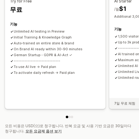
맞춤 설정
Try for Free
AI Starter
$1
무료
색상 및 글꼴
이모티콘 및 스티커
채팅 창
환영 메시지
/월
Additional 3,00
채팅 버튼
채팅 흐름
에이전트 아바타
기능
기능
Unlimited AI testing in Preview
1,500 visito
Initial Training & Knowledge Graph
Up to 3k pro
Auto-trained on entire store & brand
-------------
On Brand AI ready within 30-90 minutes
AI trained on
German Startup - GDPR & AI-Act ✓
Maximum ac
------------------------------
Unlimited A
To use AI live → Paid plan
Unlimited Li
To activate daily refresh → Paid plan
Unlimited ro
7일 무료 체험
모든 비용은 USD(으)로 청구됩니다. 반복 요금 및 사용 기반 요금은 30일마다
청구됩니다.
모든 요금제 옵션 보기