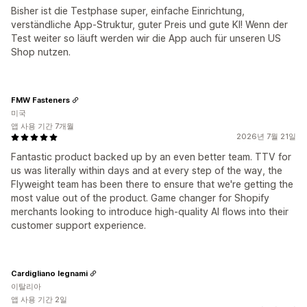
Bisher ist die Testphase super, einfache Einrichtung,
verständliche App-Struktur, guter Preis und gute KI! Wenn der
Test weiter so läuft werden wir die App auch für unseren US
Shop nutzen.
FMW Fasteners
미국
앱 사용 기간 7개월
2026년 7월 21일
Fantastic product backed up by an even better team. TTV for
us was literally within days and at every step of the way, the
Flyweight team has been there to ensure that we're getting the
most value out of the product. Game changer for Shopify
merchants looking to introduce high-quality AI flows into their
customer support experience.
Cardigliano legnami
이탈리아
앱 사용 기간 2일