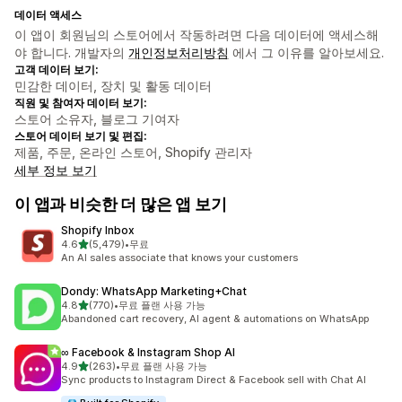
데이터 액세스
이 앱이 회원님의 스토어에서 작동하려면 다음 데이터에 액세스해
야 합니다. 개발자의
개인정보처리방침
에서 그 이유를 알아보세요.
고객 데이터 보기:
민감한 데이터, 장치 및 활동 데이터
직원 및 참여자 데이터 보기:
스토어 소유자, 블로그 기여자
스토어 데이터 보기 및 편집:
제품, 주문, 온라인 스토어, Shopify 관리자
세부 정보 보기
이 앱과 비슷한 더 많은 앱 보기
Shopify Inbox
별 5개 중
4.6
(5,479)
•
무료
총 리뷰 5479개
An AI sales associate that knows your customers
Dondy: WhatsApp Marketing+Chat
별 5개 중
4.8
(770)
•
무료 플랜 사용 가능
총 리뷰 770개
Abandoned cart recovery, AI agent & automations on WhatsApp
∞ Facebook & Instagram Shop AI
별 5개 중
4.9
(263)
•
무료 플랜 사용 가능
총 리뷰 263개
Sync products to Instagram Direct & Facebook sell with Chat AI