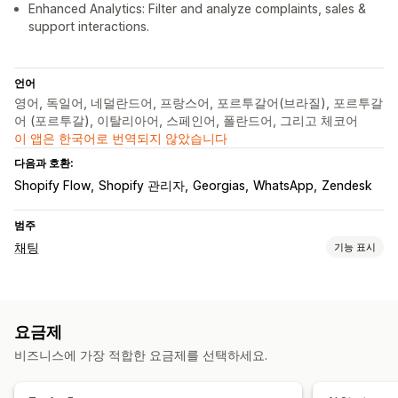
Enhanced Analytics: Filter and analyze complaints, sales &
support interactions.
언어
영어, 독일어, 네덜란드어, 프랑스어, 포르투갈어(브라질), 포르투갈
어 (포르투갈), 이탈리아어, 스페인어, 폴란드어, 그리고 체코어
이 앱은 한국어로 번역되지 않았습니다
다음과 호환:
Shopify Flow
Shopify 관리자
Georgias
WhatsApp
Zendesk
범주
채팅
기능 표시
실시간 메시지 전달
AI 챗봇
여러 언어
실시간 번역
에이전트 분석
고객 분석 정보
요금제
자동 응답
비즈니스에 가장 적합한 요금제를 선택하세요.
할인
FAQ
인사말
추천 제품
빠른 응답
교차 판매
상향 판매