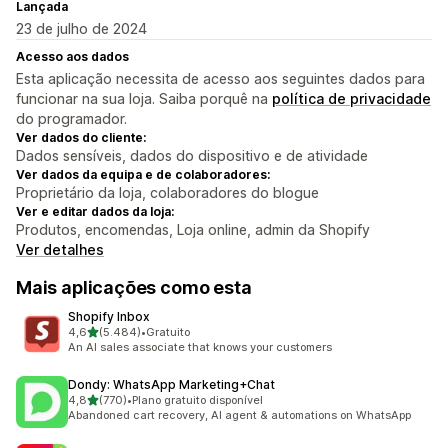
Lançada
23 de julho de 2024
Acesso aos dados
Esta aplicação necessita de acesso aos seguintes dados para
funcionar na sua loja. Saiba porquê na
política de privacidade
do programador.
Ver dados do cliente:
Dados sensíveis, dados do dispositivo e de atividade
Ver dados da equipa e de colaboradores:
Proprietário da loja, colaboradores do blogue
Ver e editar dados da loja:
Produtos, encomendas, Loja online, admin da Shopify
Ver detalhes
Mais aplicações como esta
Shopify Inbox
de 5 estrelas
4,6
(5.484)
•
Gratuito
5484 total de avaliações
An AI sales associate that knows your customers
Dondy: WhatsApp Marketing+Chat
de 5 estrelas
4,8
(770)
•
Plano gratuito disponível
770 total de avaliações
Abandoned cart recovery, AI agent & automations on WhatsApp