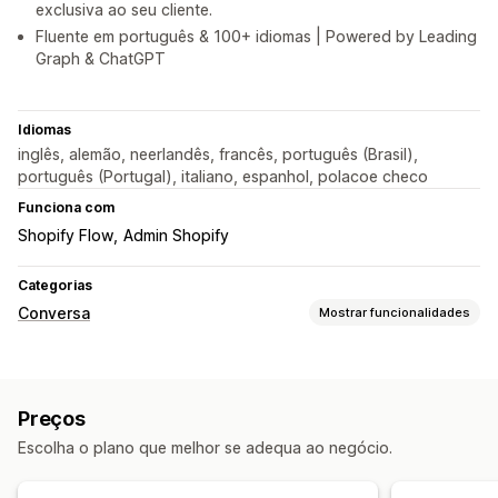
exclusiva ao seu cliente.
Fluente em português & 100+ idiomas | Powered by Leading
Graph & ChatGPT
Idiomas
inglês, alemão, neerlandês, francês, português (Brasil),
português (Portugal), italiano, espanhol, polacoe checo
Funciona com
Shopify Flow
Admin Shopify
Categorias
Conversa
Mostrar funcionalidades
Mensagens em tempo real
Bots de conversação com IA
Chat em tempo real
Preços
Conversa por e-mail
Redes sociais
Multilingue
Escolha o plano que melhor se adequa ao negócio.
Tradução em tempo real
Chamada de retorno
Rastreio do comportamento
Análise de dados de agentes