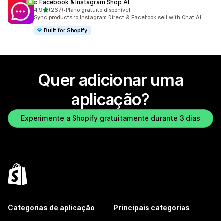
∞ Facebook & Instagram Shop AI
de 5 estrelas
4,9
(267)
•
Plano gratuito disponível
267 total de avaliações
Sync products to Instagram Direct & Facebook sell with Chat AI
Built for Shopify
Quer adicionar uma
aplicação?
Experimente a Shopify gratuitamente durante 3 dias
Categorias de aplicação
Principais categorias