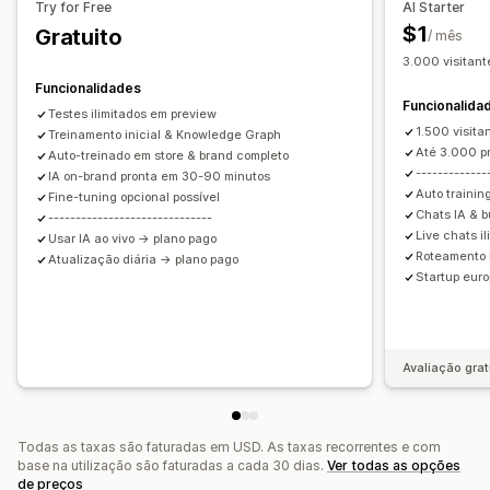
Try for Free
AI Starter
Informações sobre os clientes
$1
Gratuito
/ mês
Respostas automatizadas
3.000 visitant
Descontos
FAQ
Saudações
Recomendações de produtos
Funcionalidades
Funcionalida
Respostas rápidas
Alertas de envio
Testes ilimitados em preview
1.500 visita
Atualizações de encomendas
Treinamento inicial & Knowledge Graph
Venda cruzada
Até 3.000 p
Auto-treinado em store & brand completo
Venda superior
-------------
IA on-brand pronta em 30-90 minutos
Auto trainin
Fine-tuning opcional possível
Personalização
Chats IA & b
------------------------------
Cor e tipo de letra
Emojis e stickers
Janela de conversa
Live chats i
Usar IA ao vivo → plano pago
Roteamento i
Atualização diária → plano pago
Horário de funcionamento
Mensagens de boas-vindas
Startup eur
Botões de conversa
Etiquetagem
Atribuição de conversa
Fluxos de conversa
Avatar de agente
Avaliação grat
Todas as taxas são faturadas em USD. As taxas recorrentes e com
base na utilização são faturadas a cada 30 dias.
Ver todas as opções
de preços