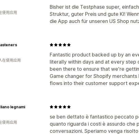
Bisher ist die Testphase super, einfac
人在使用应用
Struktur, guter Preis und gute KI! Wen
die App auch für unseren US Shop nut
asteners
Fantastic product backed up by an ev
 人在使用应用
literally within days and at every step
been there to ensure that we're getti
Game changer for Shopify merchants lo
flows into their customer support exp
liano legnami
se ben dettato è fantastico peccato per
人在使用应用
quanto riguarda i costi è assurdo che 
conversazioni. Speriamo venga risolto 