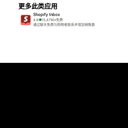
更多此类应用
Shopify Inbox
星（满分 5 星）
4.6
(5,478)
•
免费
总共 5478 条评论
通过聊天免费与购物者联系并增加销售额