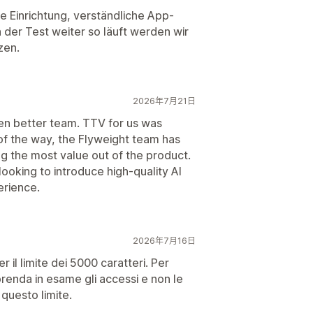
he Einrichtung, verständliche App-
n der Test weiter so läuft werden wir
zen.
2026年7月21日
en better team. TTV for us was
 of the way, the Flyweight team has
ng the most value out of the product.
oking to introduce high-quality AI
erience.
2026年7月16日
 il limite dei 5000 caratteri. Per
prenda in esame gli accessi e non le
questo limite.