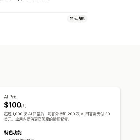
显示功能
分析
客户洞察
速回复
交叉销售
增销
欢迎消息
聊天按钮
聊天流程
AI Pro
$100
/月
超过 1,000 次 AI 回答后：每额外增加 200 次 AI 回答需支付 30
美元。应用内提供更高额度的折扣套餐。
特色功能