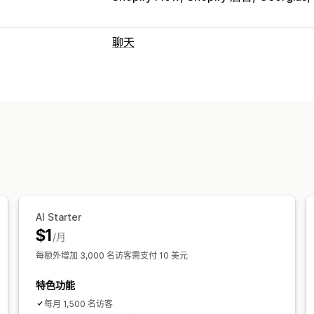
聊天
实时消息传送
AI 聊天机器人
多语言
实时翻译
代理
自动回复
折扣
常见问题解答
问候
产品推荐
快
自定义
颜色和字体
表情符号和贴纸
聊天窗口
代理头像
AI Starter
$1
/月
每额外增加 3,000 名访客需支付 10 美元
特色功能
每月 1,500 名访客