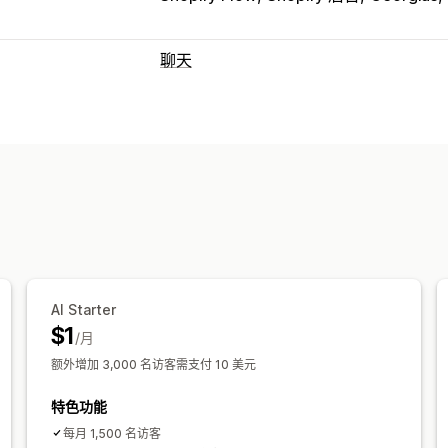
聊天
实时消息传送
AI 聊天机器人
在线聊天
通过电子邮件
实时翻译
回拨
行为跟踪
代理分析
客
自动回复
折扣
常见问题解答
问候
产品推荐
快
增销
自定义
AI Starter
颜色和字体
表情符号和贴纸
聊天窗口
$1
/月
聊天分配
聊天流程
代理头像
额外增加 3,000 名访客需支付 10 美元
特色功能
每月 1,500 名访客