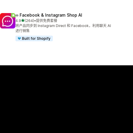
∞ Facebook & Instagram Shop AI
星（满分 5 星）
4.9
(264)
•
提供免费套餐
总共 264 条评论
将产品同步到 Instagram Direct 和 Facebook，利用聊天 AI
进行销售
Built for Shopify