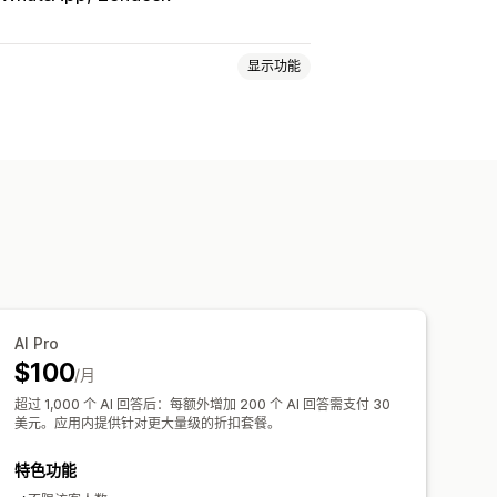
显示功能
发送聊天内容
社交媒体
多语言
户洞察
速回复
发货提醒
订单更新
交叉销售
AI Pro
营业时间
欢迎消息
聊天按钮
标记
$100
/月
超过 1,000 个 AI 回答后：每额外增加 200 个 AI 回答需支付 30
美元。应用内提供针对更大量级的折扣套餐。
特色功能