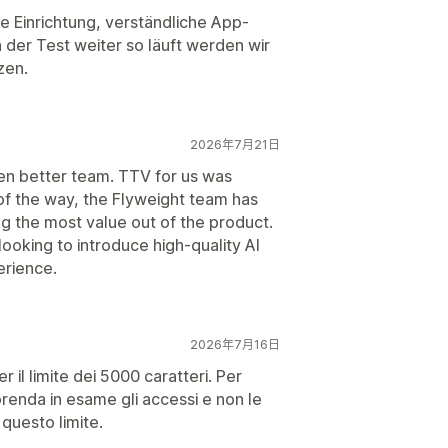
he Einrichtung, verständliche App-
n der Test weiter so läuft werden wir
zen.
2026年7月21日
en better team. TTV for us was
 of the way, the Flyweight team has
ng the most value out of the product.
oking to introduce high-quality AI
erience.
2026年7月16日
 il limite dei 5000 caratteri. Per
prenda in esame gli accessi e non le
questo limite.