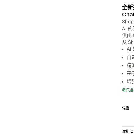
全新
Cha
Sho
AI
供由
从 S
A
自
精通
基于
增
包含
语言
适配以