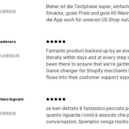
Bisher ist die Testphase super, einfac
人在使用应用
Struktur, guter Preis und gute KI! Wen
die App auch für unseren US Shop nut
asteners
Fantastic product backed up by an ev
 人在使用应用
literally within days and at every step
been there to ensure that we're getti
Game changer for Shopify merchants lo
flows into their customer support exp
liano legnami
se ben dettato è fantastico peccato per
人在使用应用
quanto riguarda i costi è assurdo che 
conversazioni. Speriamo venga risolto 