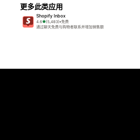
更多此类应用
Shopify Inbox
星（满分 5 星）
4.6
(5,483)
•
免费
总共 5483 条评论
通过聊天免费与购物者联系并增加销售额