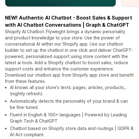
NEW! Authentic AI Chatbot - Boost Sales & Support
with AI Chatbot Conversations | Graph & ChatGPT
Shopify AI Chatbot: Flyweight brings a dynamic personality
and product knowledge to your store. Use the power of
conversational AI within our Shopify app. Use our chatbot
builder to set up the chatbot in one click and deliver ChatGPT-
powered, personalized support using store content with the
latest ai tools. Add a Shopify chatbot to boost sales, reduce
support costs and enhance the customer experience.
Download our chatbot app from Shopify app store and benefit
from these features.
AI knows all your store's texts: pages, articles, products,..
(nightly refresh).
Automatically detects the personality of your brand & can
be fine-tuned.
Fluent in English & 100+ languages | Powered by Leading
Graph Tech & ChatGPT
Chatbot based on Shopify store data and routings | GDPR &
AI-Act compliant.