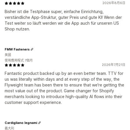
2026年8月6日
Bisher ist die Testphase super, einfache Einrichtung,
verständliche App-Struktur, guter Preis und gute KI! Wenn der
Test weiter so läuft werden wir die App auch für unseren US
Shop nutzen.
FMW Fasteners
美國
使用應用程式 7個月
2026年7月21日
Fantastic product backed up by an even better team. TTV for
us was literally within days and at every step of the way, the
Flyweight team has been there to ensure that we're getting the
most value out of the product. Game changer for Shopify
merchants looking to introduce high-quality AI flows into their
customer support experience.
Cardigliano legnami
義大利