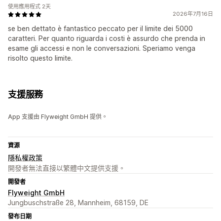
使用應用程式 2天
2026年7月16日
se ben dettato è fantastico peccato per il limite dei 5000
caratteri. Per quanto riguarda i costi è assurdo che prenda in
esame gli accessi e non le conversazioni. Speriamo venga
risolto questo limite.
支援服務
App 支援由 Flyweight GmbH 提供。
資源
隱私權政策
開發者無法直接以繁體中文提供支援。
開發者
Flyweight GmbH
Jungbuschstraße 28, Mannheim, 68159, DE
發布日期