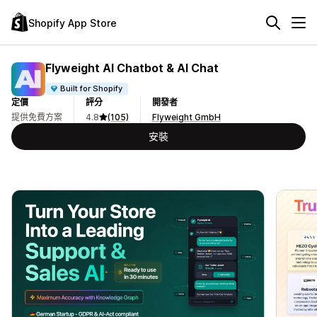
Shopify App Store
Flyweight AI Chatbot & AI Chat
Built for Shopify
定價
評分
開發者
提供免費方案
4.8
(105)
Flyweight GmbH
安裝