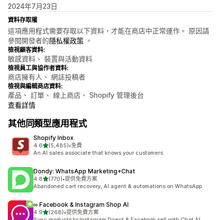
2024年7月23日
資料存取權
這項應用程式需要存取以下資料，才能在商店中正常運作。 原因請
參閱開發者的
隱私權政策
。
檢視顧客資料:
敏感資料、 裝置與活動資料
檢視員工與協作者資料:
商店擁有人、 網誌投稿者
檢視與編輯商店資料:
產品、 訂單、 線上商店、 Shopify 管理後台
查看詳情
其他同類型應用程式
Shopify Inbox
滿分 5 顆星
4.6
(5,485)
•
免費
共有 5485 則評價
An AI sales associate that knows your customers
Dondy: WhatsApp Marketing+Chat
滿分 5 顆星
4.8
(770)
•
提供免費方案
共有 770 則評價
Abandoned cart recovery, AI agent & automations on WhatsApp
∞ Facebook & Instagram Shop AI
滿分 5 顆星
4.9
(268)
•
提供免費方案
共有 268 則評價
Sync products to Instagram Direct & Facebook sell with Chat AI