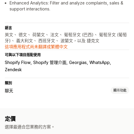
Enhanced Analytics: Filter and analyze complaints, sales &
support interactions.
語言
英文、 德文、 荷蘭文、 法文、 葡萄牙文 (巴西)、 葡萄牙文 (葡萄
牙)、 義大利文、 西班牙文、 波蘭文，以及 捷克文
這項應用程式尚未翻譯成繁體中文
可與以下項目搭配使用
Shopify Flow
Shopify 管理介面
Georgias
WhatsApp
Zendesk
類別
聊天
顯示功能
即時傳訊
AI 聊天機器人
即時訊息
電子郵件聊天
社群媒體
多國語言
定價
即時翻譯
回電服務
行為追蹤
專員分析
顧客深入分析
選擇最適合您業務的方案。
自動回覆