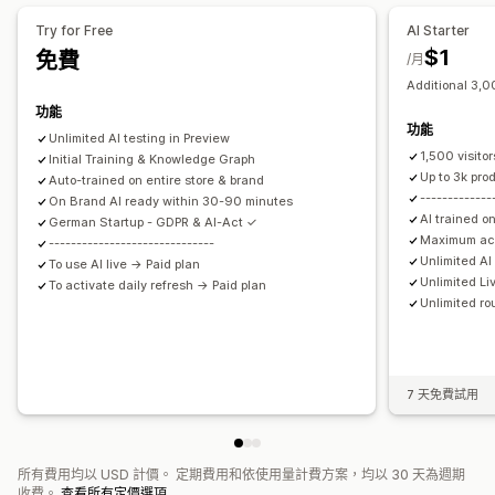
折扣
常見問題
招呼語
商品推薦
快速回覆
運送提醒
Try for Free
AI Starter
訂單最新資訊
交叉銷售
追加銷售
$1
免費
/月
Additional 3,00
自訂
功能
顏色和字型
表情符號和貼圖
聊天視窗
營業時間
歡迎訊息
功能
Unlimited AI testing in Preview
聊天按鈕
標記
指派聊天
聊天流程
專員顯示圖片
1,500 visito
Initial Training & Knowledge Graph
Up to 3k pro
Auto-trained on entire store & brand
-------------
On Brand AI ready within 30-90 minutes
AI trained on
German Startup - GDPR & AI-Act ✓
Maximum ac
------------------------------
Unlimited A
To use AI live → Paid plan
Unlimited Li
To activate daily refresh → Paid plan
Unlimited ro
7 天免費試用
所有費用均以 USD 計價。 定期費用和依使用量計費方案，均以 30 天為週期
收費。
查看所有定價選項