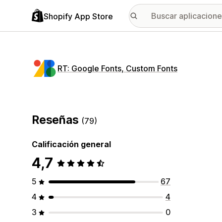
Shopify App Store
RT: Google Fonts, Custom Fonts
Reseñas
(79)
Calificación general
4,7
5
67
4
4
3
0