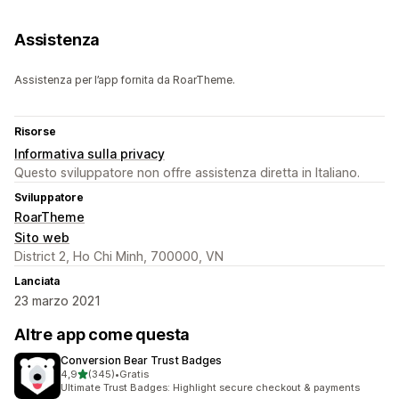
Assistenza
Assistenza per l’app fornita da RoarTheme.
Risorse
Informativa sulla privacy
Questo sviluppatore non offre assistenza diretta in Italiano.
Sviluppatore
RoarTheme
Sito web
District 2, Ho Chi Minh, 700000, VN
Lanciata
23 marzo 2021
Altre app come questa
Conversion Bear Trust Badges
stelle su 5
4,9
(345)
•
Gratis
345 recensioni totali
Ultimate Trust Badges: Highlight secure checkout & payments