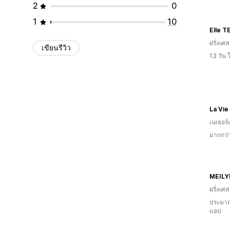
2
0
1
10
Elle T
ฝรั่งเศส
เขียนรีวิว
13 วัน
La Vie
เนเธอร์
มากกว่
MEILY
ฝรั่งเศส
ประมาณ
แอป