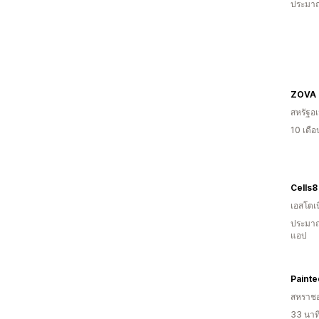
ประมาณ
ZOVA
สหรัฐอเ
10 เดื
Cells8
เอสโตเน
ประมาณ
แอป
Painte
สหราช
33 นาท