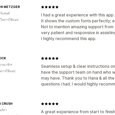
ON METZGER
ร์แลนด์
I had a great experience with this app.
น ในการใช้แอป
It shows the custom fonts perfectly; e
Not to mention amazing support from
very patient and responsive in assistin
I highly recommend this app.
KICK
อาณาจักร
Seamless setup & clear instructions on
ในการใช้แอป
have the support team on hand who wi
may have. Thank you to Hana & all the
questions i had. I would highly recom
N CRUSH
มริกา
A great experience from start to finish