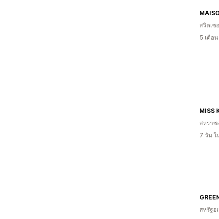
MAIS
สวิตเซอ
5 เดือ
MISS 
สหราช
7 วัน 
GREE
สหรัฐอเ