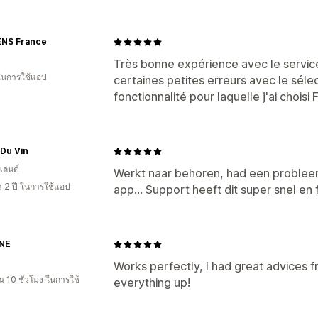
ENS France
Très bonne expérience avec le service 
 ในการใช้แอป
certaines petites erreurs avec le sélec
fonctionnalité pour laquelle j'ai choisi F
 Du Vin
แลนด์
Werkt naar behoren, had een problee
า 2 ปี ในการใช้แอป
app... Support heeft dit super snel en 
NE
Works perfectly, I had great advices 
 10 ชั่วโมง ในการใช้
everything up!