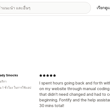
เรียกดู
 Lady Smocks
มริกา
I spent hours going back and forth wi
 1 ชั่วโมง ในการใช้แอป
on my website through manual coding
that didn’t need changed and had to c
beginning. Fontify and the help assista
30 mins total!