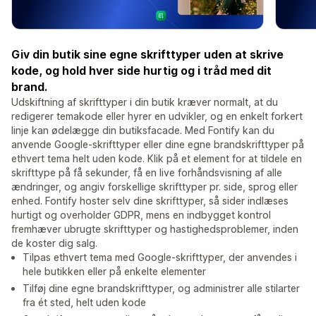
Giv din butik sine egne skrifttyper uden at skrive
kode, og hold hver side hurtig og i tråd med dit
brand.
Udskiftning af skrifttyper i din butik kræver normalt, at du
redigerer temakode eller hyrer en udvikler, og en enkelt forkert
linje kan ødelægge din butiksfacade. Med Fontify kan du
anvende Google-skrifttyper eller dine egne brandskrifttyper på
ethvert tema helt uden kode. Klik på et element for at tildele en
skrifttype på få sekunder, få en live forhåndsvisning af alle
ændringer, og angiv forskellige skrifttyper pr. side, sprog eller
enhed. Fontify hoster selv dine skrifttyper, så sider indlæses
hurtigt og overholder GDPR, mens en indbygget kontrol
fremhæver ubrugte skrifttyper og hastighedsproblemer, inden
de koster dig salg.
Tilpas ethvert tema med Google-skrifttyper, der anvendes i
hele butikken eller på enkelte elementer
Tilføj dine egne brandskrifttyper, og administrer alle stilarter
fra ét sted, helt uden kode