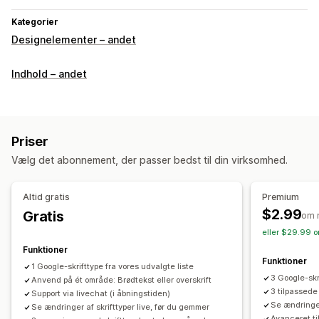
Kategorier
Designelementer – andet
Indhold – andet
Priser
Vælg det abonnement, der passer bedst til din virksomhed.
Altid gratis
Premium
$2.99
Gratis
om 
eller $29.99 o
Funktioner
Funktioner
1 Google-skrifttype fra vores udvalgte liste
3 Google-skr
Anvend på ét område: Brødtekst eller overskrift
3 tilpassede
Support via livechat (i åbningstiden)
Se ændringer
Se ændringer af skrifttyper live, før du gemmer
Avanceret ti