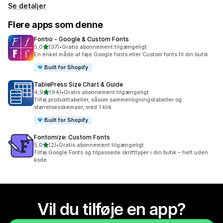
Se detaljer
Flere apps som denne
Fontio ‑ Google & Custom Fonts
ud af 5 stjerner
5,0
(37)
•
Gratis abonnement tilgængeligt
37 anmeldelser i alt
En enkel måde at føje Google fonts eller Custom fonts til din butik
Built for Shopify
TablePress Size Chart & Guide
ud af 5 stjerner
4,9
(94)
•
Gratis abonnement tilgængeligt
94 anmeldelser i alt
Tilføj produkttabeller, såsom sammenligningstabeller og
størrelsesskemaer, med 1 klik
Built for Shopify
Fontomize: Custom Fonts
ud af 5 stjerner
5,0
(2)
•
Gratis abonnement tilgængeligt
2 anmeldelser i alt
Tilføj Google Fonts og tilpassede skrifttyper i din butik – helt uden
kode
Vil du tilføje en app?