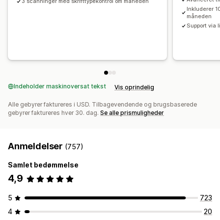
3 scanninger med skrifttypekontrol om måneden
Inkluderer 1
måneden
Support via 
Indeholder maskinoversat tekst
Vis oprindelig
Alle gebyrer faktureres i USD. Tilbagevendende og brugsbaserede
gebyrer faktureres hver 30. dag.
Se alle prismuligheder
Anmeldelser
(757)
Samlet bedømmelse
4,9
5
723
4
20